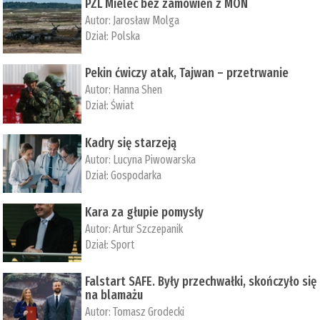
PZL Mielec bez zamówień z MON
Autor:
Jarosław Molga
Dział:
Polska
Pekin ćwiczy atak, Tajwan – przetrwanie
Autor:
­Hanna Shen
Dział:
Świat
Kadry się starzeją
Autor:
Lucyna Piwowarska
Dział:
Gospodarka
Kara za głupie pomysły
Autor:
Artur Szczepanik
Dział:
Sport
Falstart SAFE. Były przechwałki, skończyło się
na blamażu
Autor:
Tomasz Grodecki