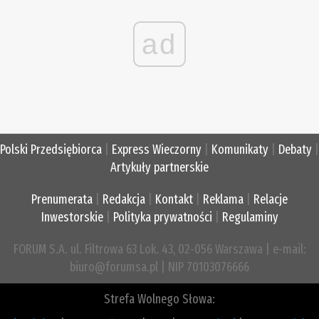
ad
Polski Przedsiębiorca
|
Express Wieczorny
|
Komunikaty
|
Debaty
|
Artykuły partnerskie
Prenumerata
|
Redakcja
|
Kontakt
|
Reklama
|
Relacje
Inwestorskie
|
Polityka prywatności
|
Regulaminy
FORUM S.A. ul. Filtrowa 63 Lok. 43, 02-056 Warszawa | e-mail:
biuro@forumsa.pl | NIP 70103076666
Strefa Wolnego Słowa: