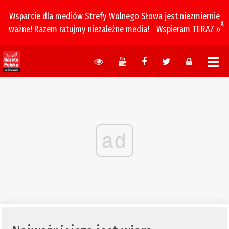
Wsparcie dla mediów Strefy Wolnego Słowa jest niezmiernie
x
ważne! Razem ratujmy niezależne media!
Wspieram TERAZ »
ad