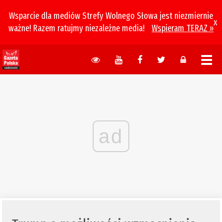
Wsparcie dla mediów Strefy Wolnego Słowa jest niezmiernie
x
ważne! Razem ratujmy niezależne media!
Wspieram TERAZ »
ad