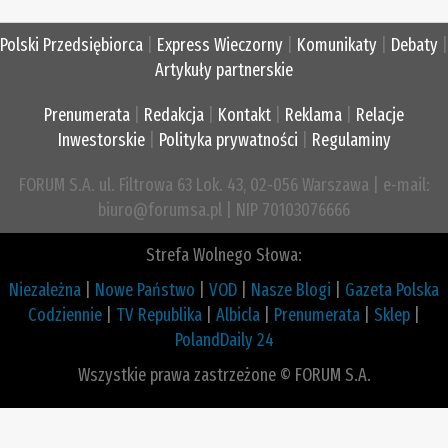
Polski Przedsiębiorca
|
Express Wieczorny
|
Komunikaty
|
Debaty
|
Artykuły partnerskie
Prenumerata
|
Redakcja
|
Kontakt
|
Reklama
|
Relacje
Inwestorskie
|
Polityka prywatności
|
Regulaminy
FORUM S.A. ul. Filtrowa 63 Lok. 43, 02-056 Warszawa | e-mail:
biuro@forumsa.pl | NIP 70103076666
Strefa Wolnego Słowa:
Niezależna
|
Nowe Państwo
|
VOD
|
Nasze Blogi
|
Gazeta Polska
Codziennie
|
TV Republika
|
Albicla
|
Prenumerata
|
Sklep
|
PolandDaily 24
Wszystkie prawa zastrzeżone © FORUM S.A.