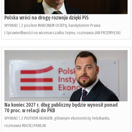
Polska wróci na drogę rozwoju dzięki PiS
WYWIAD \ Z posłem MARCINEM OCIEPĄ, kandydatem Prawa
i Sprawiedliwości na wicemarszałka Sejmu, rozmawia JAN PRZEMYŁSKI
Na koniec 2027 r. dług publiczny będzie wynosił ponad
70 proc. w relacji do PKB
WYWIAD \ Z PIOTREM ARAKIEM, głównym ekonomistą VeloBanku,
rozmawia MACIEJ PAWLAK