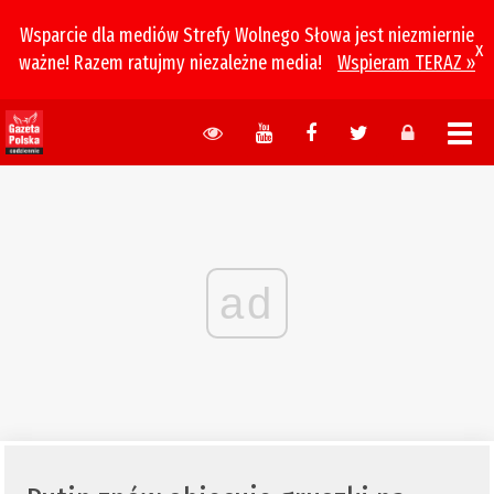
Wsparcie dla mediów Strefy Wolnego Słowa jest niezmiernie
x
ważne! Razem ratujmy niezależne media!
Wspieram TERAZ »
ad