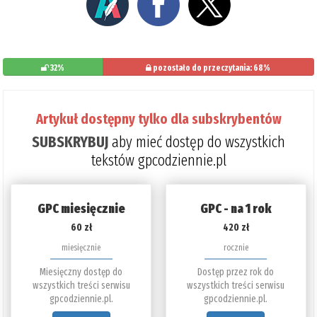
32%
pozostało do przeczytania: 68%
Artykuł dostępny tylko dla subskrybentów
SUBSKRYBUJ
aby mieć dostęp do wszystkich
tekstów gpcodziennie.pl
GPC miesięcznie
GPC - na 1 rok
60 zł
420 zł
miesięcznie
rocznie
Miesięczny dostęp do
Dostęp przez rok do
wszystkich treści serwisu
wszystkich treści serwisu
gpcodziennie.pl.
gpcodziennie.pl.