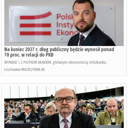
Na koniec 2027 r. dług publiczny będzie wynosił ponad
70 proc. w relacji do PKB
WYWIAD \ Z PIOTREM ARAKIEM, głównym ekonomistą VeloBanku,
rozmawia MACIEJ PAWLAK