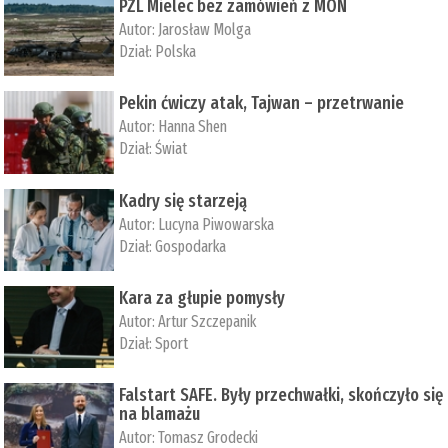
PZL Mielec bez zamówień z MON
Autor:
Jarosław Molga
Dział:
Polska
Pekin ćwiczy atak, Tajwan – przetrwanie
Autor:
­Hanna Shen
Dział:
Świat
Kadry się starzeją
Autor:
Lucyna Piwowarska
Dział:
Gospodarka
Kara za głupie pomysły
Autor:
Artur Szczepanik
Dział:
Sport
Falstart SAFE. Były przechwałki, skończyło się
na blamażu
Autor:
Tomasz Grodecki