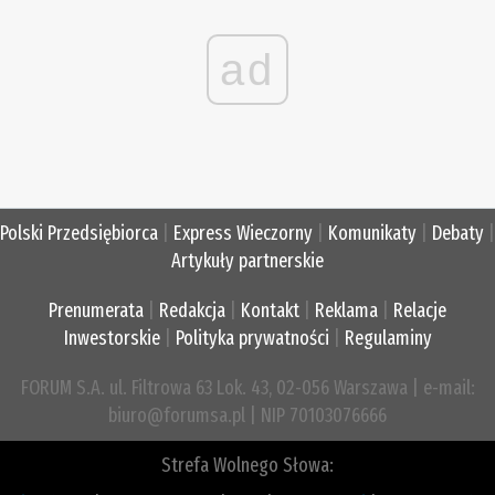
ad
Polski Przedsiębiorca
|
Express Wieczorny
|
Komunikaty
|
Debaty
|
Artykuły partnerskie
Prenumerata
|
Redakcja
|
Kontakt
|
Reklama
|
Relacje
Inwestorskie
|
Polityka prywatności
|
Regulaminy
FORUM S.A. ul. Filtrowa 63 Lok. 43, 02-056 Warszawa | e-mail:
biuro@forumsa.pl | NIP 70103076666
Strefa Wolnego Słowa: