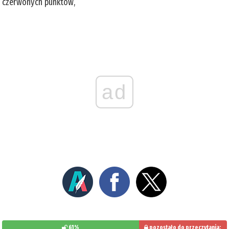
czerwonych punktów,
ad
61%
pozostało do przeczytania: