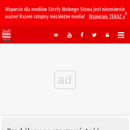
Wsparcie dla mediów Strefy Wolnego Słowa jest niezmiernie
x
ważne! Razem ratujmy niezależne media!
Wspieram TERAZ »
ad