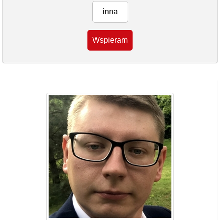
inna
Wspieram