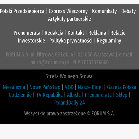
Polski Przedsiębiorca
|
Express Wieczorny
|
Komunikaty
|
Debaty
|
Artykuły partnerskie
Prenumerata
|
Redakcja
|
Kontakt
|
Reklama
|
Relacje
Inwestorskie
|
Polityka prywatności
|
Regulaminy
FORUM S.A. ul. Filtrowa 63 Lok. 43, 02-056 Warszawa | e-mail:
biuro@forumsa.pl | NIP 70103076666
Strefa Wolnego Słowa:
Niezależna
|
Nowe Państwo
|
VOD
|
Nasze Blogi
|
Gazeta Polska
Codziennie
|
TV Republika
|
Albicla
|
Prenumerata
|
Sklep
|
PolandDaily 24
Wszystkie prawa zastrzeżone © FORUM S.A.