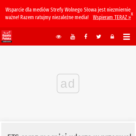
Wsparcie dla mediów Strefy Wolnego Słowa jest niezmiernie
x
ważne! Razem ratujmy niezależne media!
Wspieram TERAZ »
ad