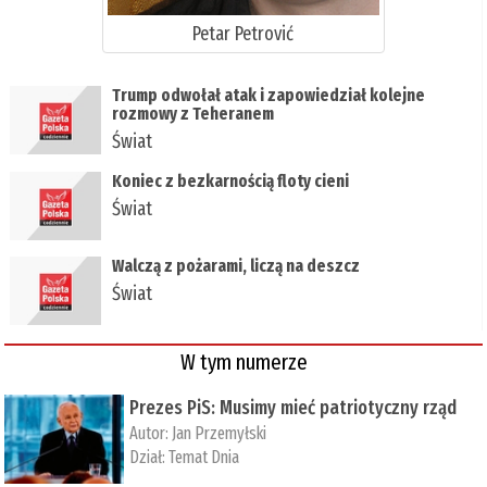
Petar Petrović
Trump odwołał atak i zapowiedział kolejne
rozmowy z Teheranem
Świat
Koniec z bezkarnością floty cieni
Świat
Walczą z pożarami, liczą na deszcz
Świat
W tym numerze
Prezes PiS: Musimy mieć patriotyczny rząd
Autor:
Jan Przemyłski
Dział:
Temat Dnia