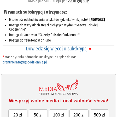
Masz już subskrypcję?
Zaloguj się
W ramach subskrypcji otrzymasz:
Możliwość odsłuchiwania artykułów gdziekolwiek jesteś
[NOWOŚĆ]
Dostęp do wszystkich treści bieżących wydań "Gazety Polskiej
Codziennie"
Dostęp do archiwum "Gazety Polskiej Codziennie"
Dostęp do felietonów on-line
Dowiedz się więcej o subskrypcji
»
*
Masz pytania odnośnie subskrypcji? Napisz do nas
prenumerata@gpcodziennie.pl
Wesprzyj wolne media i ocal wolność słowa!
20 zł
50 zł
100 zł
200 zł
500 zł