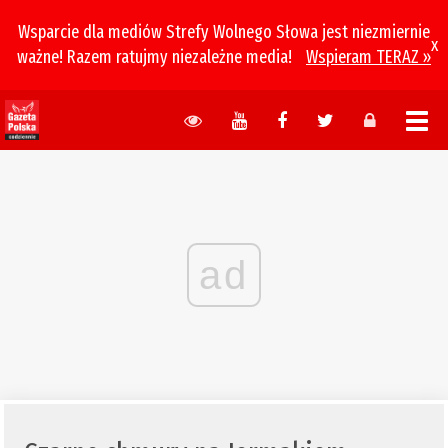
Wsparcie dla mediów Strefy Wolnego Słowa jest niezmiernie
x
ważne! Razem ratujmy niezależne media!
Wspieram TERAZ »
ad