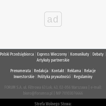
ad
Polski Przedsiębiorca
|
Express Wieczorny
|
Komunikaty
|
Debaty
|
Artykuły partnerskie
Prenumerata
|
Redakcja
|
Kontakt
|
Reklama
|
Relacje
Inwestorskie
|
Polityka prywatności
|
Regulaminy
FORUM S.A. ul. Filtrowa 63 Lok. 43, 02-056 Warszawa | e-mail:
biuro@forumsa.pl | NIP 70103076666
Strefa Wolnego Słowa: