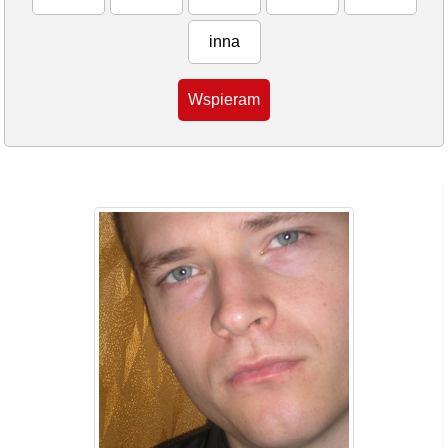
inna
Wspieram