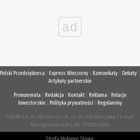
ad
Polski Przedsiębiorca
|
Express Wieczorny
|
Komunikaty
|
Debaty
|
Artykuły partnerskie
Prenumerata
|
Redakcja
|
Kontakt
|
Reklama
|
Relacje
Inwestorskie
|
Polityka prywatności
|
Regulaminy
FORUM S.A. ul. Filtrowa 63 Lok. 43, 02-056 Warszawa | e-mail:
biuro@forumsa.pl | NIP 70103076666
Strefa Wolnego Słowa: