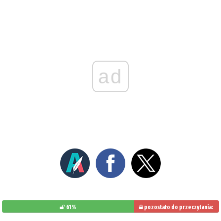
ad
61%
pozostało do przeczytania:
39%