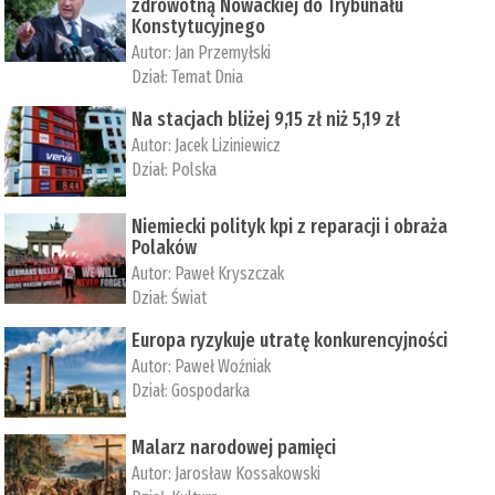
zdrowotną Nowackiej do Trybunału
Konstytucyjnego
Autor:
Jan Przemyłski
Dział:
Temat Dnia
Na stacjach bliżej 9,15 zł niż 5,19 zł
Autor:
Jacek Liziniewicz
Dział:
Polska
Niemiecki polityk kpi z reparacji i obraża
Polaków
Autor:
Paweł Kryszczak
Dział:
Świat
Europa ryzykuje utratę konkurencyjności
Autor:
Paweł Woźniak
Dział:
Gospodarka
Malarz narodowej pamięci
Autor:
Jarosław Kossakowski