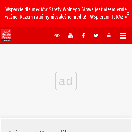
Wsparcie dla mediów Strefy Wolnego Słowa jest niezmiernie
x
ważne! Razem ratujmy niezależne media!
Wspieram TERAZ »
ad