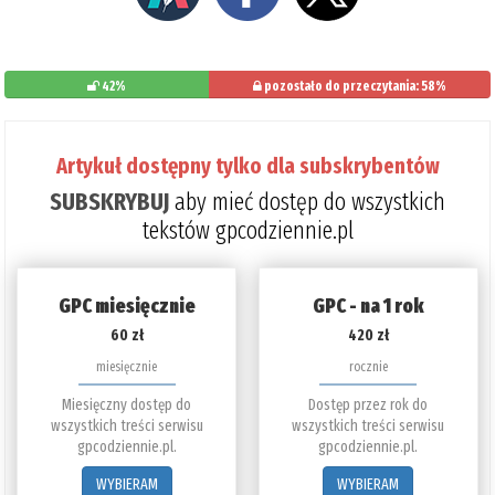
42%
pozostało do przeczytania: 58%
Artykuł dostępny tylko dla subskrybentów
SUBSKRYBUJ
aby mieć dostęp do wszystkich
tekstów gpcodziennie.pl
GPC miesięcznie
GPC - na 1 rok
60 zł
420 zł
miesięcznie
rocznie
Miesięczny dostęp do
Dostęp przez rok do
wszystkich treści serwisu
wszystkich treści serwisu
gpcodziennie.pl.
gpcodziennie.pl.
WYBIERAM
WYBIERAM