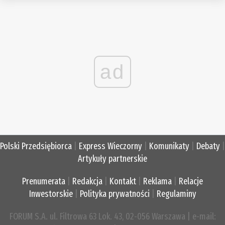
ad
Polski Przedsiębiorca
|
Express Wieczorny
|
Komunikaty
|
Debaty
|
Artykuły partnerskie
Prenumerata
|
Redakcja
|
Kontakt
|
Reklama
|
Relacje
Inwestorskie
|
Polityka prywatności
|
Regulaminy
FORUM S.A. ul. Filtrowa 63 Lok. 43, 02-056 Warszawa | e-mail: