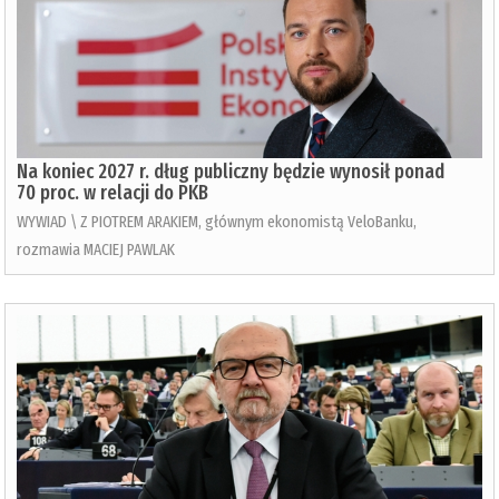
Na koniec 2027 r. dług publiczny będzie wynosił ponad
70 proc. w relacji do PKB
WYWIAD \ Z PIOTREM ARAKIEM, głównym ekonomistą VeloBanku,
rozmawia MACIEJ PAWLAK