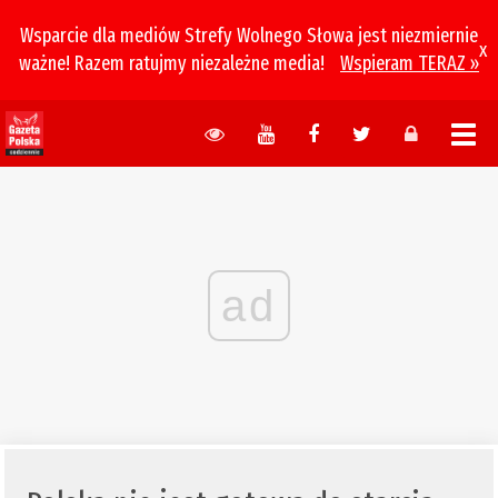
Wsparcie dla mediów Strefy Wolnego Słowa jest niezmiernie
x
ważne! Razem ratujmy niezależne media!
Wspieram TERAZ »
ad