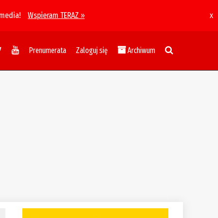
 media!
Wspieram TERAZ »
x
Prenumerata
Zaloguj się
Archiwum