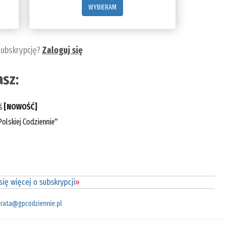
WYBIERAM
subskrypcję?
Zaloguj się
sz:
eś
[NOWOŚĆ]
olskiej Codziennie"
ię więcej o subskrypcji
»
rata@gpcodziennie.pl