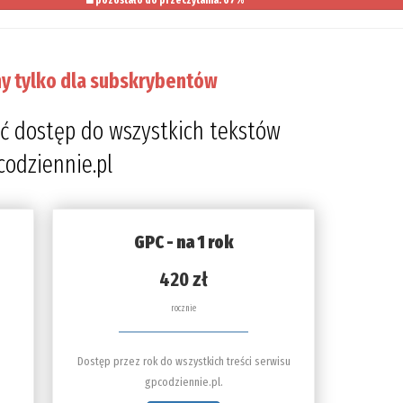
pozostało do przeczytania: 67%
y tylko dla subskrybentów
ć dostęp do wszystkich tekstów
codziennie.pl
GPC - na 1 rok
420 zł
rocznie
Dostęp przez rok do wszystkich treści serwisu
gpcodziennie.pl.