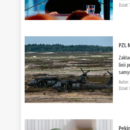
Dział:
PZL 
Zakła
linii
samym
Autor
Dział:
Peki