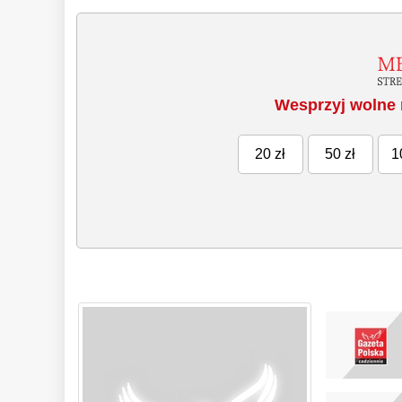
Wesprzyj wolne 
20 zł
50 zł
1