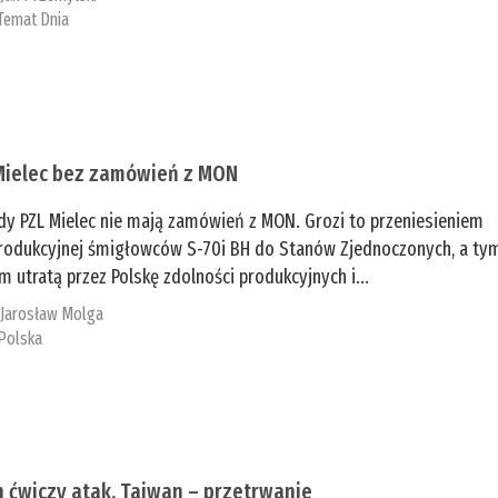
Temat Dnia
Mielec bez zamówień z MON
dy PZL Mielec nie mają zamówień z MON. Grozi to przeniesieniem
 produkcyjnej śmigłowców S-70i BH do Stanów Zjednoczonych, a ty
 utratą przez Polskę zdolności produkcyjnych i...
:
Jarosław Molga
Polska
n ćwiczy atak, Tajwan – przetrwanie