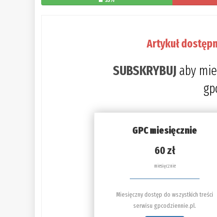
33%
Artykuł dostępn
SUBSKRYBUJ
aby mie
gp
GPC miesięcznie
60 zł
miesięcznie
Miesięczny dostęp do wszystkich treści
serwisu gpcodziennie.pl.