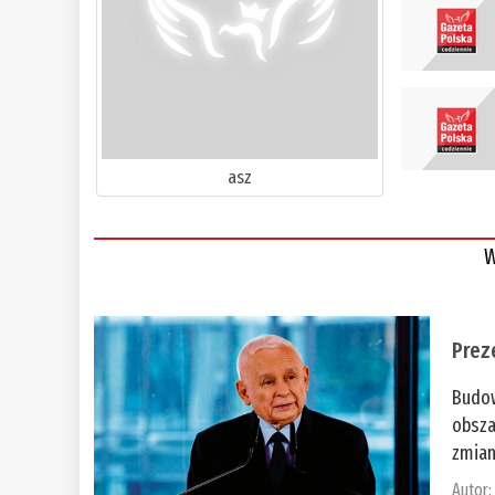
asz
W
Prez
Budow
obsza
zmian
Autor