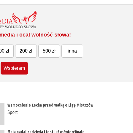
media i ocal wolność słowa!
00 zł
200 zł
500 zł
inna
Wspieram
Wzmocnienie Lecha przed walką o Ligę Mistrzów
Sport
Maja nadal zadziwia i jest już w ćwierćfinale