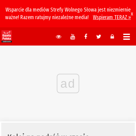
Wsparcie dla mediów Strefy Wolnego Słowa jest niezmiernie
x
ważne! Razem ratujmy niezależne media!
Wspieram TERAZ »
ad