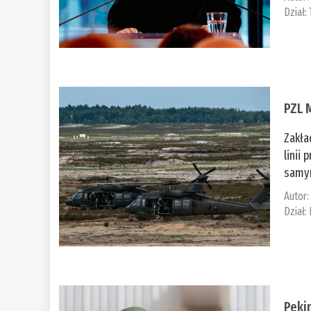
Dział:
PZL 
Zakła
linii
samym
Autor
Dział:
Peki