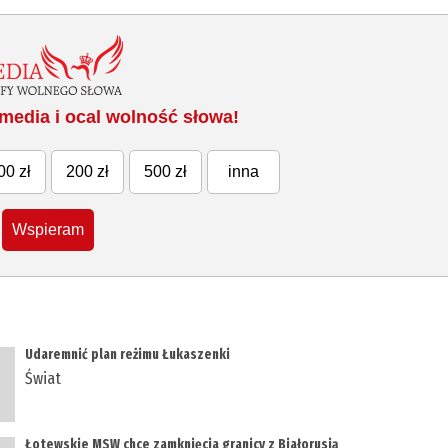
media i ocal wolność słowa!
00 zł
200 zł
500 zł
inna
Wspieram
Udaremnić plan reżimu Łukaszenki
Świat
Łotewskie MSW chce zamknięcia granicy z Białorusią