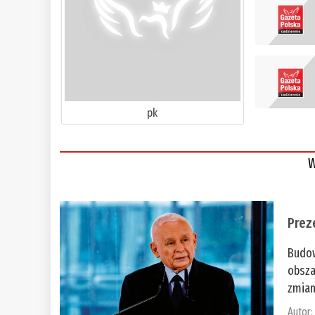
pk
W
Prez
Budow
obsza
zmian
Autor