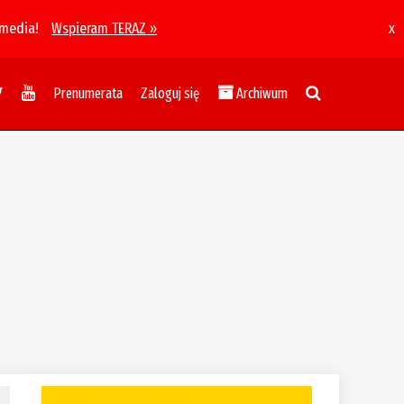
 media!
Wspieram TERAZ »
x
Prenumerata
Zaloguj się
Archiwum