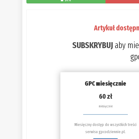
31%
Artykuł dostępn
SUBSKRYBUJ
aby mie
gp
GPC miesięcznie
60 zł
miesięcznie
Miesięczny dostęp do wszystkich treści
serwisu gpcodziennie.pl.