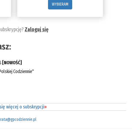
WYBIERAM
subskrypcję?
Zaloguj się
sz:
eś
[NOWOŚĆ]
olskiej Codziennie"
ię więcej o subskrypcji
»
rata@gpcodziennie.pl