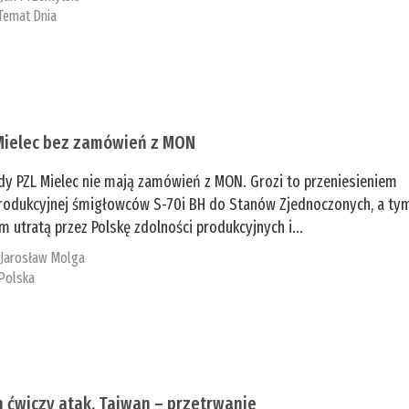
Temat Dnia
Mielec bez zamówień z MON
dy PZL Mielec nie mają zamówień z MON. Grozi to przeniesieniem
 produkcyjnej śmigłowców S-70i BH do Stanów Zjednoczonych, a ty
 utratą przez Polskę zdolności produkcyjnych i...
:
Jarosław Molga
Polska
n ćwiczy atak, Tajwan – przetrwanie