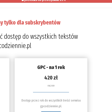
pozostało do przeczytania: 69%
y tylko dla subskrybentów
ć dostęp do wszystkich tekstów
codziennie.pl
GPC - na 1 rok
420 zł
rocznie
Dostęp przez rok do wszystkich treści serwisu
gpcodziennie.pl.