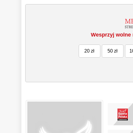
Wesprzyj wolne 
20 zł
50 zł
1