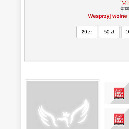
Wesprzyj wolne 
20 zł
50 zł
1