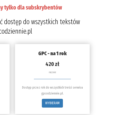
y tylko dla subskrybentów
8%
ć dostęp do wszystkich tekstów
codziennie.pl
GPC - na 1 rok
420 zł
rocznie
Dostęp przez rok do wszystkich treści serwisu
gpcodziennie.pl.
WYBIERAM