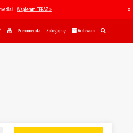
 media!
Wspieram TERAZ »
x
Prenumerata
Zaloguj się
Archiwum