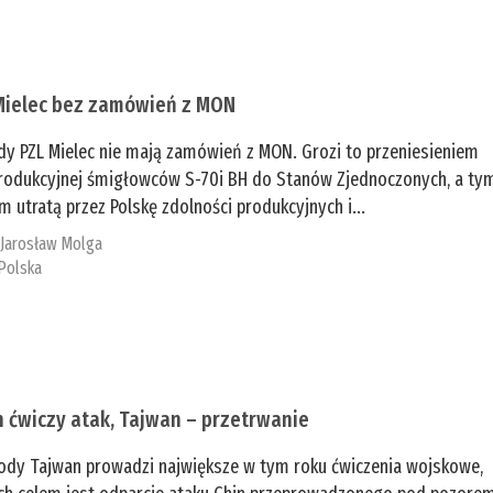
Mielec bez zamówień z MON
dy PZL Mielec nie mają zamówień z MON. Grozi to przeniesieniem
 produkcyjnej śmigłowców S-70i BH do Stanów Zjednoczonych, a ty
 utratą przez Polskę zdolności produkcyjnych i...
:
Jarosław Molga
Polska
n ćwiczy atak, Tajwan – przetrwanie
ody Tajwan prowadzi największe w tym roku ćwiczenia wojskowe,