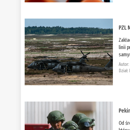
PZL 
Zakła
linii
samym
Autor
Dział:
Peki
Od śr