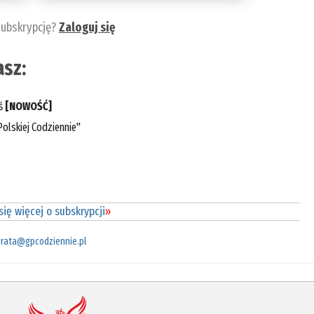
subskrypcję?
Zaloguj się
sz:
eś
[NOWOŚĆ]
olskiej Codziennie"
ię więcej o subskrypcji
»
rata@gpcodziennie.pl