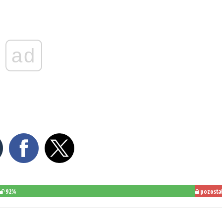
ad
92%
pozosta
do
przeczytan