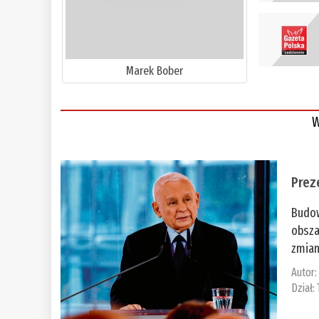
Marek Bober
W
Prez
Budow
obsza
zmian
Autor
Dział: