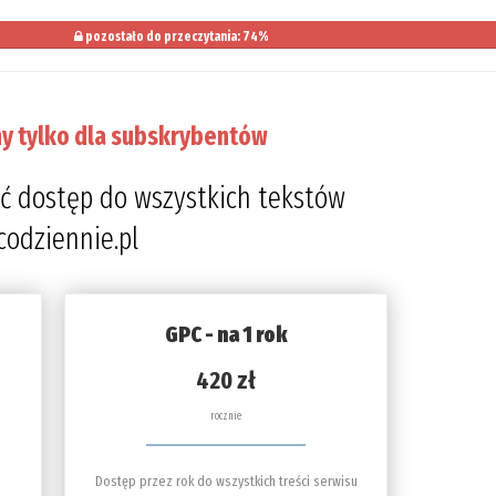
pozostało do przeczytania: 74%
y tylko dla subskrybentów
ć dostęp do wszystkich tekstów
codziennie.pl
GPC - na 1 rok
420 zł
rocznie
Dostęp przez rok do wszystkich treści serwisu