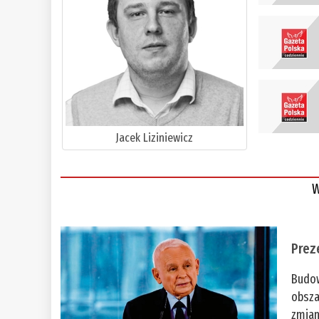
Jacek Liziniewicz
W
Prez
Budow
obsza
zmian