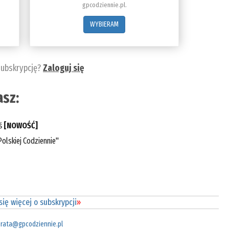
gpcodziennie.pl.
WYBIERAM
subskrypcję?
Zaloguj się
sz:
eś
[NOWOŚĆ]
olskiej Codziennie"
ię więcej o subskrypcji
»
rata@gpcodziennie.pl