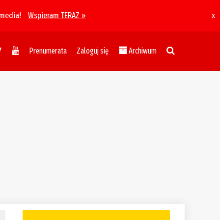
 media!
Wspieram TERAZ »
x
Prenumerata
Zaloguj się
Archiwum