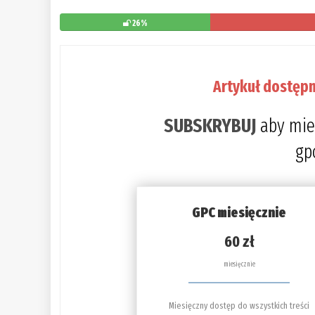
26%
Artykuł dostępn
SUBSKRYBUJ
aby mie
gp
GPC miesięcznie
60 zł
miesięcznie
Miesięczny dostęp do wszystkich treści