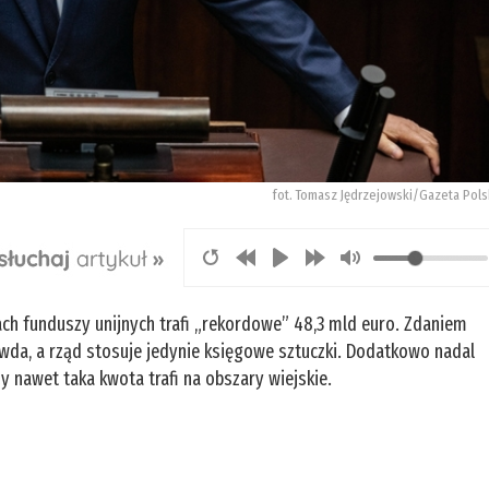
fot. Tomasz Jędrzejowski/Gazeta Pols
ach funduszy unijnych trafi „rekordowe” 48,3 mld euro. Zdaniem
awda, a rząd stosuje jedynie księgowe sztuczki. Dodatkowo nadal
 nawet taka kwota trafi na obszary wiejskie.