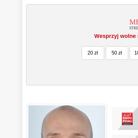
Wesprzyj wolne 
20 zł
50 zł
1