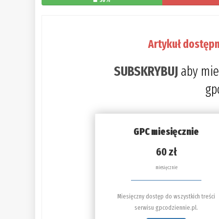
30%
Artykuł dostępn
SUBSKRYBUJ
aby mie
gp
GPC miesięcznie
60 zł
miesięcznie
Miesięczny dostęp do wszystkich treści
serwisu gpcodziennie.pl.