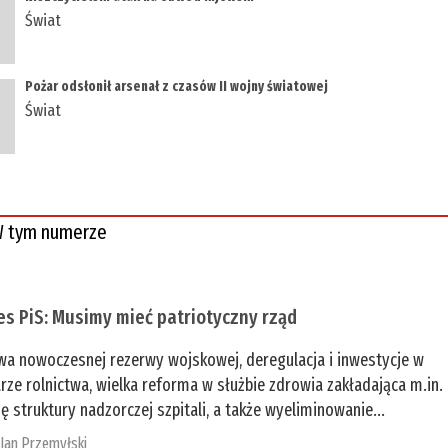
Świat
Pożar odsłonił arsenał z czasów II wojny światowej
Świat
 tym numerze
es PiS: Musimy mieć patriotyczny rząd
a nowoczesnej rezerwy wojskowej, deregulacja i inwestycje w
rze rolnictwa, wielka reforma w służbie zdrowia zakładająca m.in.
ę struktury nadzorczej szpitali, a także wyeliminowanie...
:
Jan Przemyłski