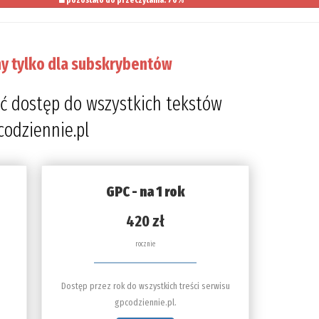
pozostało do przeczytania: 70%
y tylko dla subskrybentów
ć dostęp do wszystkich tekstów
codziennie.pl
GPC - na 1 rok
420 zł
rocznie
Dostęp przez rok do wszystkich treści serwisu
gpcodziennie.pl.