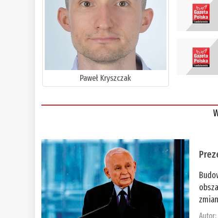
Paweł Kryszczak
W
Prez
Budow
obsza
zmian
Autor