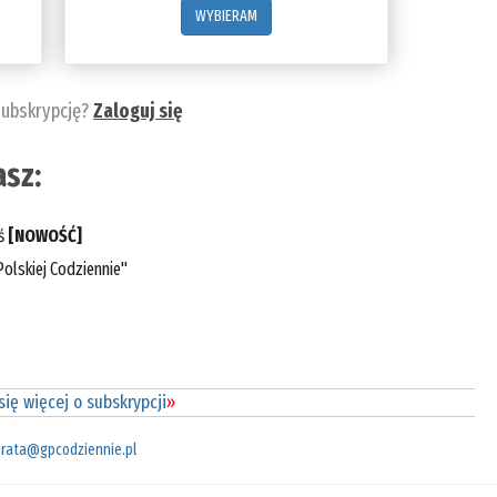
WYBIERAM
subskrypcję?
Zaloguj się
sz:
eś
[NOWOŚĆ]
olskiej Codziennie"
ię więcej o subskrypcji
»
rata@gpcodziennie.pl