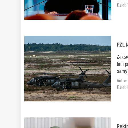
Dział:
PZL 
Zakła
linii
samym
Autor
Dział:
Peki