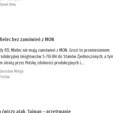
Temat Dnia
Mielec bez zamówień z MON
dy PZL Mielec nie mają zamówień z MON. Grozi to przeniesieniem
 produkcyjnej śmigłowców S-70i BH do Stanów Zjednoczonych, a ty
 utratą przez Polskę zdolności produkcyjnych i...
:
Jarosław Molga
Polska
n ćwiczy atak, Tajwan – przetrwanie