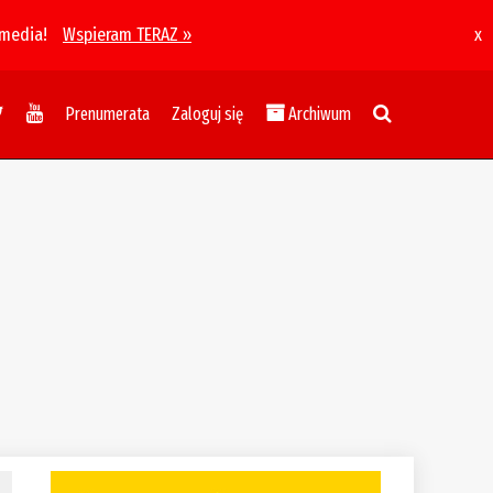
 media!
Wspieram TERAZ »
x
Prenumerata
Zaloguj się
Archiwum