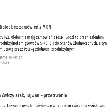
Mielec bez zamówień z MON
dy PZL Mielec nie mają zamówień z MON. Grozi to przeniesieniem
 produkcyjnej śmigłowców S-70i BH do Stanów Zjednoczonych, a ty
 utratą przez Polskę zdolności produkcyjnych i...
:
Jarosław Molga
Polska
n ćwiczy atak, Tajwan – przetrwanie
ody Tajwan prowadzi największe w tym roku ćwiczenia wojskowe,