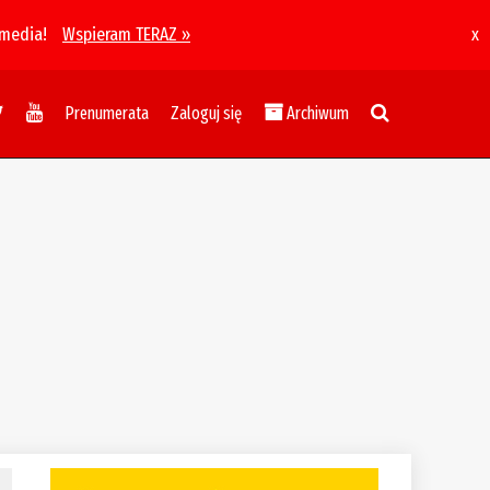
 media!
Wspieram TERAZ »
x
Prenumerata
Zaloguj się
Archiwum