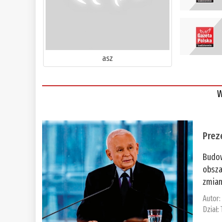
asz
W
Prez
Budow
obsza
zmian
Autor
Dział: