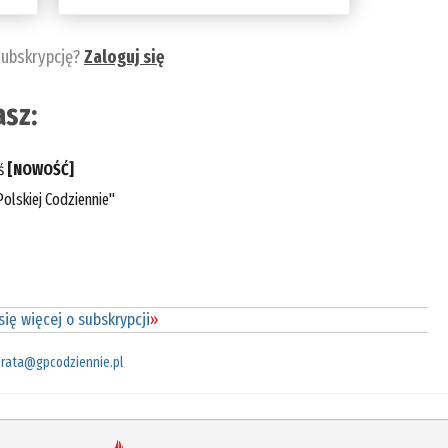
subskrypcję?
Zaloguj się
sz:
eś
[NOWOŚĆ]
olskiej Codziennie"
ię więcej o subskrypcji
»
rata@gpcodziennie.pl