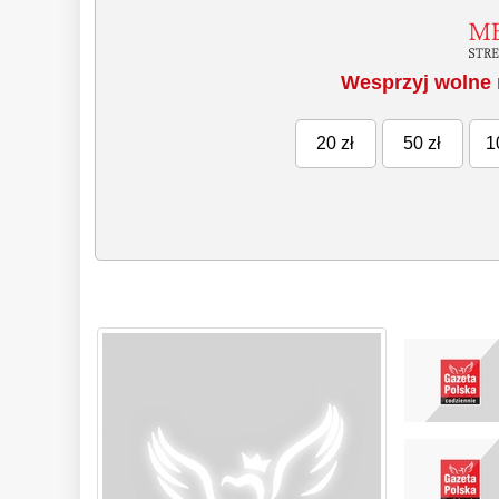
Wesprzyj wolne 
20 zł
50 zł
1