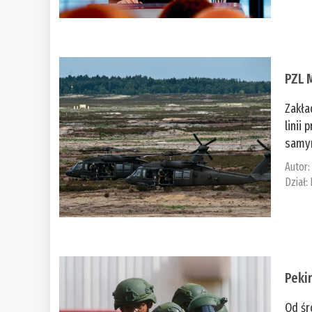
PZL 
Zakła
linii
samym
Autor
Dział:
Peki
Od śr