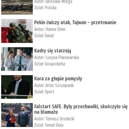
Autor:
Jarosław Molga
Dział:
Polska
Pekin ćwiczy atak, Tajwan – przetrwanie
Autor:
­Hanna Shen
Dział:
Świat
Kadry się starzeją
Autor:
Lucyna Piwowarska
Dział:
Gospodarka
Kara za głupie pomysły
Autor:
Artur Szczepanik
Dział:
Sport
Falstart SAFE. Były przechwałki, skończyło się
na blamażu
Autor:
Tomasz Grodecki
Dział:
Temat Dnia