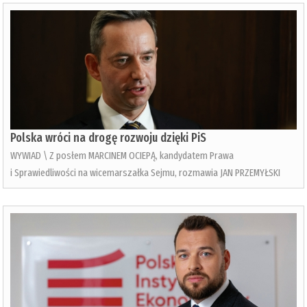
Polska wróci na drogę rozwoju dzięki PiS
WYWIAD \ Z posłem MARCINEM OCIEPĄ, kandydatem Prawa
i Sprawiedliwości na wicemarszałka Sejmu, rozmawia JAN PRZEMYŁSKI