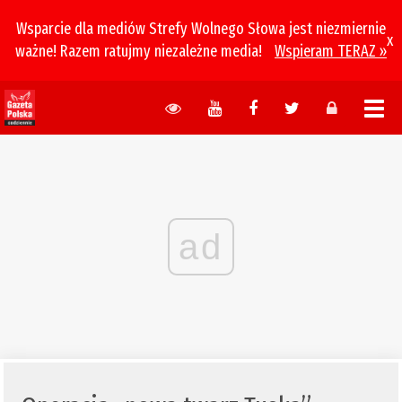
Wsparcie dla mediów Strefy Wolnego Słowa jest niezmiernie
x
ważne! Razem ratujmy niezależne media!
Wspieram TERAZ »
ad