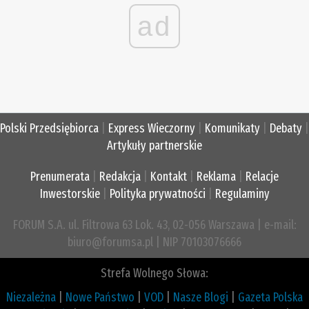
ad
Polski Przedsiębiorca
|
Express Wieczorny
|
Komunikaty
|
Debaty
|
Artykuły partnerskie
Prenumerata
|
Redakcja
|
Kontakt
|
Reklama
|
Relacje
Inwestorskie
|
Polityka prywatności
|
Regulaminy
FORUM S.A. ul. Filtrowa 63 Lok. 43, 02-056 Warszawa | e-mail:
biuro@forumsa.pl | NIP 70103076666
Strefa Wolnego Słowa:
Niezależna
|
Nowe Państwo
|
VOD
|
Nasze Blogi
|
Gazeta Polska