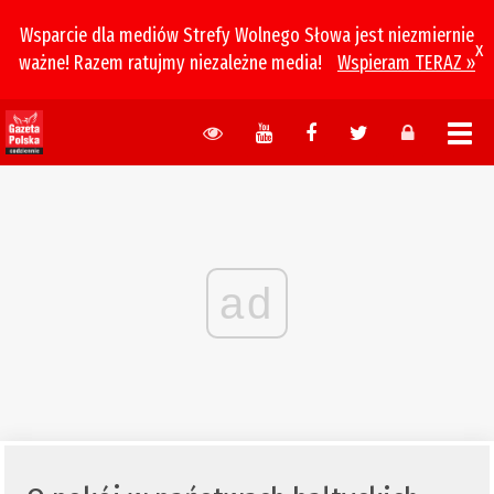
Wsparcie dla mediów Strefy Wolnego Słowa jest niezmiernie
x
ważne! Razem ratujmy niezależne media!
Wspieram TERAZ »
ad