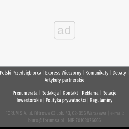
ad
Polski Przedsiębiorca
|
Express Wieczorny
|
Komunikaty
|
Debaty
|
Artykuły partnerskie
Prenumerata
|
Redakcja
|
Kontakt
|
Reklama
|
Relacje
Inwestorskie
|
Polityka prywatności
|
Regulaminy
FORUM S.A. ul. Filtrowa 63 Lok. 43, 02-056 Warszawa | e-mail:
biuro@forumsa.pl | NIP 70103076666