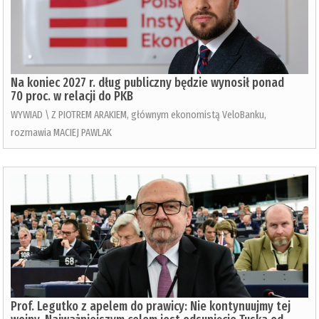
Na koniec 2027 r. dług publiczny będzie wynosił ponad
70 proc. w relacji do PKB
WYWIAD \ Z PIOTREM ARAKIEM, głównym ekonomistą VeloBanku,
rozmawia MACIEJ PAWLAK
Prof. Legutko z apelem do prawicy: Nie kontynuujmy tej