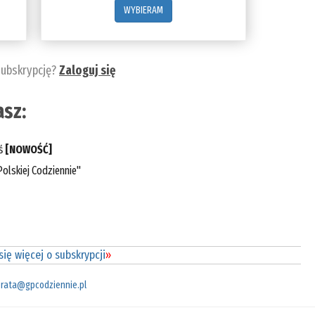
WYBIERAM
subskrypcję?
Zaloguj się
sz:
eś
[NOWOŚĆ]
olskiej Codziennie"
ię więcej o subskrypcji
»
rata@gpcodziennie.pl