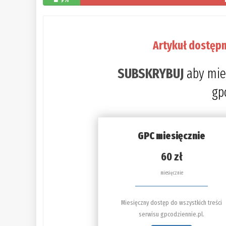
9%
Artykuł dostępn
SUBSKRYBUJ
aby mie
gp
GPC miesięcznie
60 zł
miesięcznie
Miesięczny dostęp do wszystkich treści
serwisu gpcodziennie.pl.