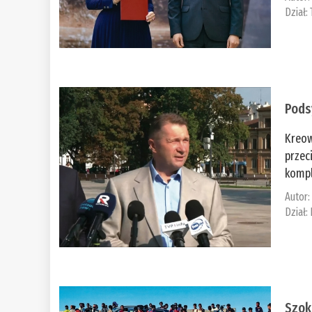
Dział:
Pods
Kreow
przec
kompl
Autor
Dział:
Szok