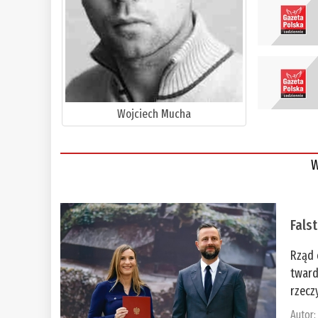
Wojciech Mucha
W
Fals
Rząd 
tward
rzecz
Autor