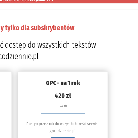
pozostało do przeczytania: 91%
y tylko dla subskrybentów
ć dostęp do wszystkich tekstów
codziennie.pl
GPC - na 1 rok
420 zł
rocznie
Dostęp przez rok do wszystkich treści serwisu
gpcodziennie.pl.