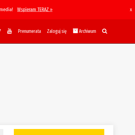
 media!
Wspieram TERAZ »
x
Prenumerata
Zaloguj się
Archiwum