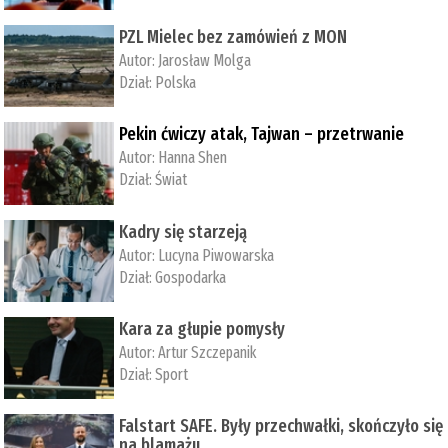
PZL Mielec bez zamówień z MON
Autor:
Jarosław Molga
Dział:
Polska
Pekin ćwiczy atak, Tajwan – przetrwanie
Autor:
­Hanna Shen
Dział:
Świat
Kadry się starzeją
Autor:
Lucyna Piwowarska
Dział:
Gospodarka
Kara za głupie pomysły
Autor:
Artur Szczepanik
Dział:
Sport
Falstart SAFE. Były przechwałki, skończyło się
na blamażu