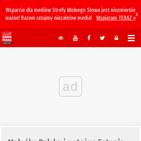
Wsparcie dla mediów Strefy Wolnego Słowa jest niezmiernie
x
ważne! Razem ratujmy niezależne media!
Wspieram TERAZ »
ad