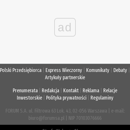
ad
Polski Przedsiębiorca
|
Express Wieczorny
|
Komunikaty
|
Debaty
|
Artykuły partnerskie
Prenumerata
|
Redakcja
|
Kontakt
|
Reklama
|
Relacje
Inwestorskie
|
Polityka prywatności
|
Regulaminy
FORUM S.A. ul. Filtrowa 63 Lok. 43, 02-056 Warszawa | e-mail:
biuro@forumsa.pl | NIP 70103076666