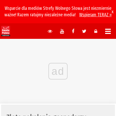
Wsparcie dla mediów Strefy Wolnego Słowa jest niezmiernie
x
ważne! Razem ratujmy niezależne media!
Wspieram TERAZ »
ad