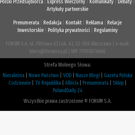
Polski Przedsiębiorca
|
Express Wieczorny
|
Komunikaty
|
Debaty
|
Artykuły partnerskie
Prenumerata
|
Redakcja
|
Kontakt
|
Reklama
|
Relacje
Inwestorskie
|
Polityka prywatności
|
Regulaminy
FORUM S.A. ul. Filtrowa 63 Lok. 43, 02-056 Warszawa | e-mail:
biuro@forumsa.pl | NIP 70103076666
Strefa Wolnego Słowa:
Niezależna
|
Nowe Państwo
|
VOD
|
Nasze Blogi
|
Gazeta Polska
Codziennie
|
TV Republika
|
Albicla
|
Prenumerata
|
Sklep
|
PolandDaily 24
Wszystkie prawa zastrzeżone © FORUM S.A.