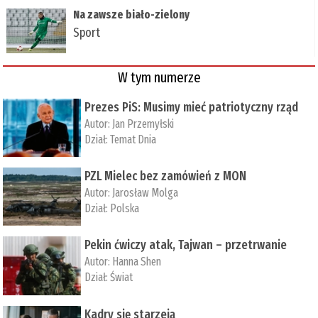
Na zawsze biało-zielony
Sport
W tym numerze
Prezes PiS: Musimy mieć patriotyczny rząd
Autor:
Jan Przemyłski
Dział:
Temat Dnia
PZL Mielec bez zamówień z MON
Autor:
Jarosław Molga
Dział:
Polska
Pekin ćwiczy atak, Tajwan – przetrwanie
Autor:
­Hanna Shen
Dział:
Świat
Kadry się starzeją