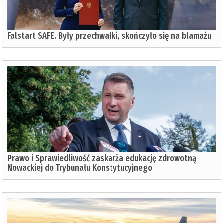
Falstart SAFE. Były przechwałki, skończyło się na blamażu
Prawo i Sprawiedliwość zaskarża edukację zdrowotną
Nowackiej do Trybunału Konstytucyjnego