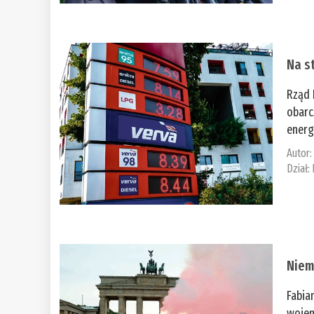
Na st
Rząd 
obarc
energ
Autor
Dział:
Niem
Fabia
wojen