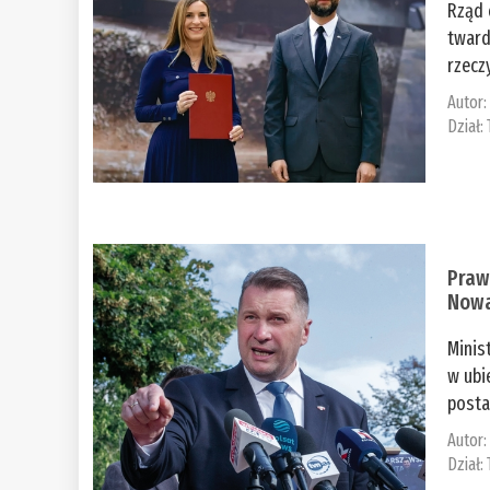
Rząd 
tward
rzecz
Autor
Dział:
Praw
Nowa
Minis
w ubi
posta
Autor
Dział: