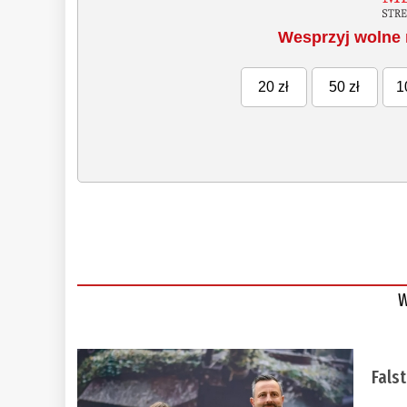
Wesprzyj wolne 
20 zł
50 zł
1
W
Fals