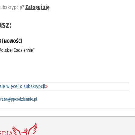
subskrypcję?
Zaloguj się
sz:
eś
[NOWOŚĆ]
olskiej Codziennie"
ię więcej o subskrypcji
»
rata@gpcodziennie.pl