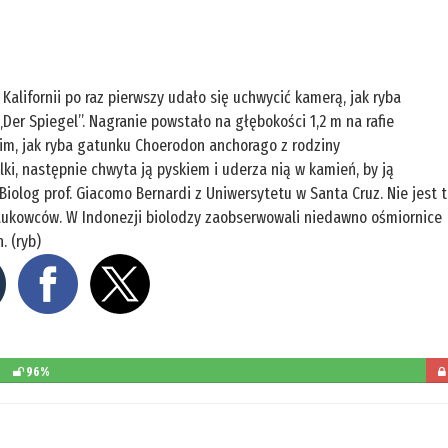
lifornii po raz pierwszy udało się uchwycić kamerą, jak ryba
Der Spiegel”. Nagranie powstało na głębokości 1,2 m na rafie
nim, jak ryba gatunku Choerodon anchorago z rodziny
i, następnie chwyta ją pyskiem i uderza nią w kamień, by ją
 Biolog prof. Giacomo Bernardi z Uniwersytetu w Santa Cruz. Nie jest 
naukowców. W Indonezji biolodzy zaobserwowali niedawno ośmiornice
 (ryb)
96%
poz
d