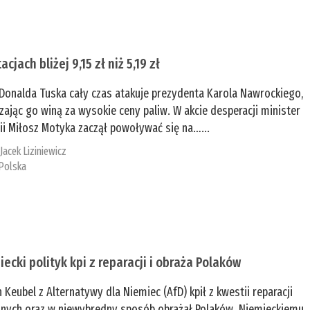
acjach bliżej 9,15 zł niż 5,19 zł
Donalda Tuska cały czas atakuje prezydenta Karola Nawrockiego,
zając go winą za wysokie ceny paliw. W akcie desperacji minister
ii Miłosz Motyka zaczął powoływać się na…...
:
Jacek Liziniewicz
Polska
iecki polityk kpi z reparacji i obraża Polaków
n Keubel z Alternatywy dla Niemiec (AfD) kpił z kwestii reparacji
nych oraz w niewybredny sposób obrażał Polaków. Niemieckiemu