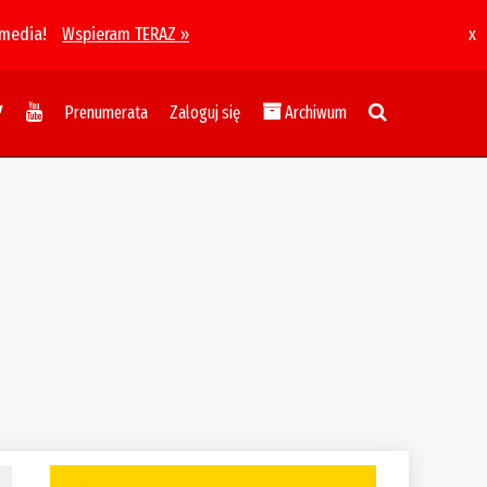
 media!
Wspieram TERAZ »
x
Prenumerata
Zaloguj się
Archiwum