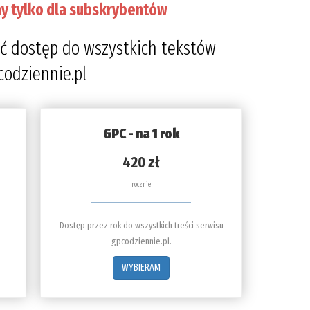
y tylko dla subskrybentów
prze
4
ć dostęp do wszystkich tekstów
codziennie.pl
GPC - na 1 rok
420 zł
rocznie
Dostęp przez rok do wszystkich treści serwisu
gpcodziennie.pl.
WYBIERAM