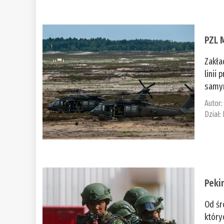
PZL 
Zakła
linii
samym
Autor
Dział:
Peki
Od śr
który