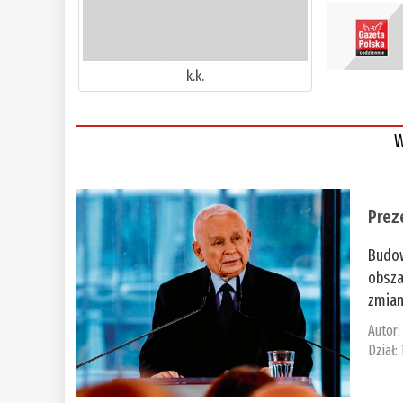
k.k.
W
Prez
Budow
obsza
zmian
Autor
Dział: