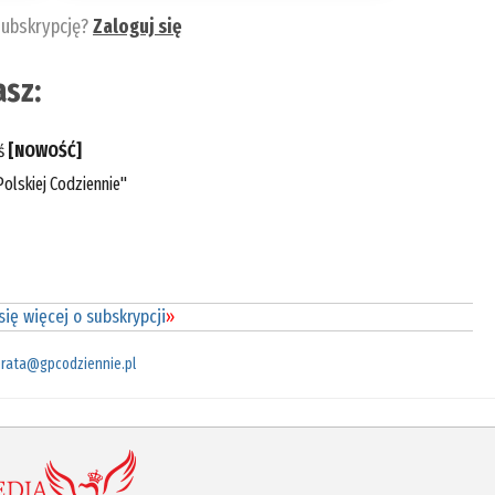
subskrypcję?
Zaloguj się
sz:
eś
[NOWOŚĆ]
olskiej Codziennie"
ię więcej o subskrypcji
»
rata@gpcodziennie.pl