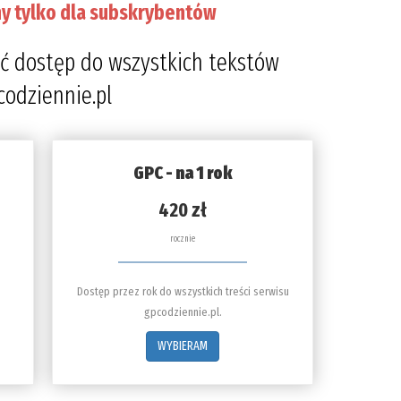
y tylko dla subskrybentów
ć dostęp do wszystkich tekstów
codziennie.pl
GPC - na 1 rok
420 zł
rocznie
Dostęp przez rok do wszystkich treści serwisu
gpcodziennie.pl.
WYBIERAM