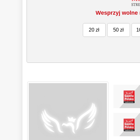
Wesprzyj wolne 
20 zł
50 zł
1