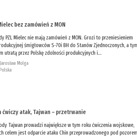
Mielec bez zamówień z MON
dy PZL Mielec nie mają zamówień z MON. Grozi to przeniesieniem
 produkcyjnej śmigłowców S-70i BH do Stanów Zjednoczonych, a ty
 utratą przez Polskę zdolności produkcyjnych i...
:
Jarosław Molga
Polska
n ćwiczy atak, Tajwan – przetrwanie
ody Tajwan prowadzi największe w tym roku ćwiczenia wojskowe,
ch celem jest odparcie ataku Chin przeprowadzonego pod pozore