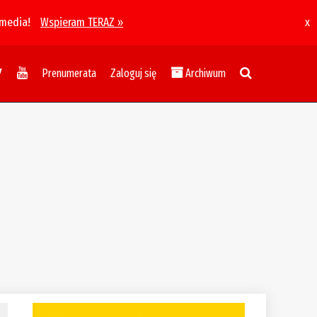
 media!
Wspieram TERAZ »
x
Prenumerata
Zaloguj się
Archiwum