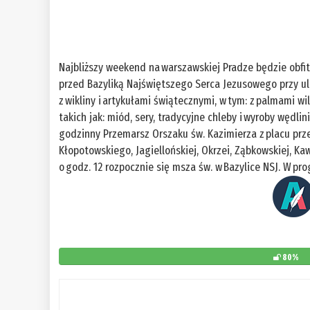
Najbliższy weekend na warszawskiej Pradze będzie obfi
przed Bazyliką Najświętszego Serca Jezusowego przy ul.
z wikliny i artykułami świątecznymi, w tym: z palmami w
takich jak: miód, sery, tradycyjne chleby i wyroby wędlin
godzinny Przemarsz Orszaku św. Kazimierza z placu prze
Kłopotowskiego, Jagiellońskiej, Okrzei, Ząbkowskiej, Ka
o godz. 12 rozpocznie się msza św. w Bazylice NSJ. W p
80%