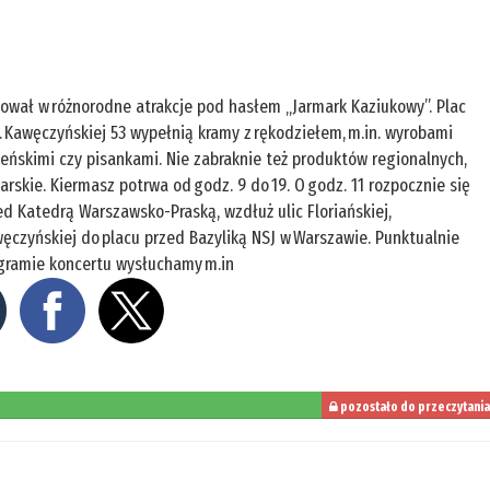
tował w różnorodne atrakcje pod hasłem „Jarmark Kaziukowy”. Plac
 Kawęczyńskiej 53 wypełnią kramy z rękodziełem, m.in. wyrobami
ileńskimi czy pisankami. Nie zabraknie też produktów regionalnych,
iarskie. Kiermasz potrwa od godz. 9 do 19. O godz. 11 rozpocznie się
d Katedrą Warszawsko-Praską, wzdłuż ulic Floriańskiej,
węczyńskiej do placu przed Bazyliką NSJ w Warszawie. Punktualnie
rogramie koncertu wysłuchamy m.in
pozostało do przeczytania
20%