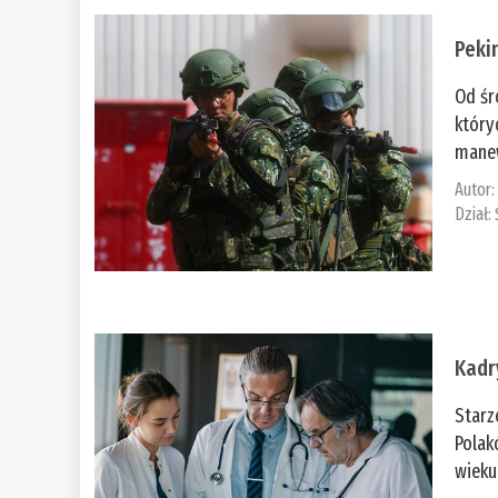
Peki
Od śr
który
manew
Autor
Dział:
Kadr
Starz
Polak
wieku