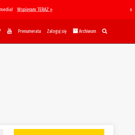
 media!
Wspieram TERAZ »
x
Prenumerata
Zaloguj się
Archiwum