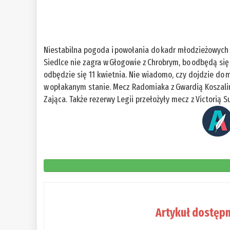
Niestabilna pogoda i powołania do kadr młodzieżowych 
Siedlce nie zagra w Głogowie z Chrobrym, bo odbędą się
odbędzie się 11 kwietnia. Nie wiadomo, czy dojdzie do m
w opłakanym stanie. Mecz Radomiaka z Gwardią Koszali
Zająca. Także rezerwy Legii przełożyły mecz z Victorią
Artykuł dostępn