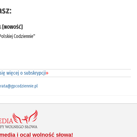
sz:
eś
[NOWOŚĆ]
olskiej Codziennie"
ię więcej o subskrypcji
»
rata@gpcodziennie.pl
media i ocal wolność słowa!