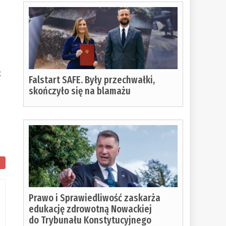
t
Falstart SAFE. Były przechwałki,
skończyło się na blamażu
tało
Prawo i Sprawiedliwość zaskarża
zytania:
edukację zdrowotną Nowackiej
do Trybunału Konstytucyjnego