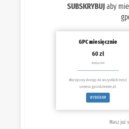
SUBSKRYBUJ
aby mie
gp
GPC miesięcznie
60 zł
miesięcznie
Miesięczny dostęp do wszystkich treści
serwisu gpcodziennie.pl.
WYBIERAM
Masz już 