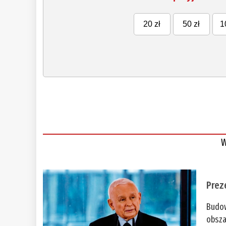
20 zł
50 zł
1
W
Prez
Budow
obsza