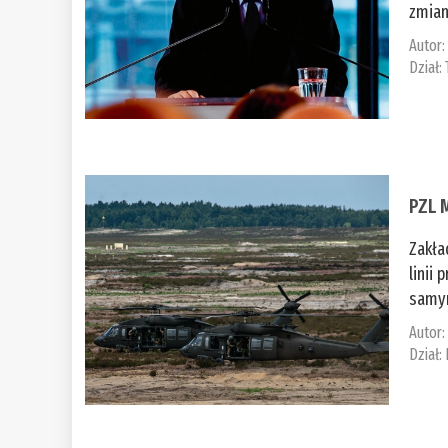
zmian
Autor
Dział:
PZL 
Zakła
linii
samym
Autor
Dział: