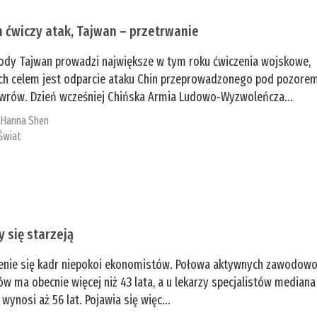
n ćwiczy atak, Tajwan – przetrwanie
ody Tajwan prowadzi największe w tym roku ćwiczenia wojskowe,
ch celem jest odparcie ataku Chin przeprowadzonego pod pozore
rów. Dzień wcześniej Chińska Armia Ludowo-Wyzwoleńcza...
:
­Hanna Shen
Świat
y się starzeją
enie się kadr niepokoi ekonomistów. Połowa aktywnych zawodow
ów ma obecnie więcej niż 43 lata, a u lekarzy specjalistów mediana
 wynosi aż 56 lat. Pojawia się więc...