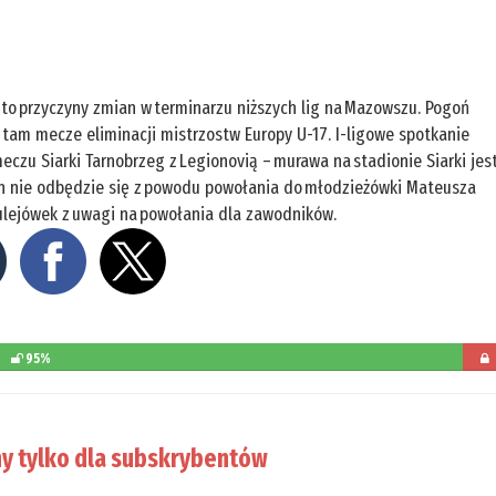
to przyczyny zmian w terminarzu niższych lig na Mazowszu. Pogoń
 tam mecze eliminacji mistrzostw Europy U-17. I-ligowe spotkanie
eczu Siarki Tarnobrzeg z Legionovią – murawa na stadionie Siarki jes
n nie odbędzie się z powodu powołania do młodzieżówki Mateusza
 Sulejówek z uwagi na powołania dla zawodników.
95%
pozos
do
y tylko dla subskrybentów
przec
5%