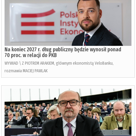
Na koniec 2027 r. dług publiczny będzie wynosił ponad
70 proc. w relacji do PKB
WYWIAD \ Z PIOTREM ARAKIEM, głównym ekonomistą VeloBanku,
rozmawia MACIEJ PAWLAK