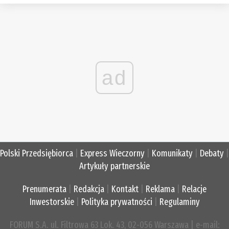
ad
Polski Przedsiębiorca
|
Express Wieczorny
|
Komunikaty
|
Debaty
|
Artykuły partnerskie
Prenumerata
|
Redakcja
|
Kontakt
|
Reklama
|
Relacje
Inwestorskie
|
Polityka prywatności
|
Regulaminy
FORUM S.A. ul. Filtrowa 63 Lok. 43, 02-056 Warszawa | e-mail: