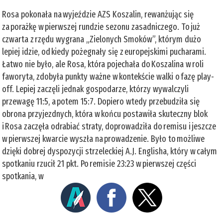
Rosa pokonała na wyjeździe AZS Koszalin, rewanżując się
za porażkę w pierwszej rundzie sezonu zasadniczego. To już
czwarta z rzędu wygrana „Zielonych Smoków”, którym dużo
lepiej idzie, od kiedy pożegnały się z europejskimi pucharami.
Łatwo nie było, ale Rosa, która pojechała do Koszalina w roli
faworyta, zdobyła punkty ważne w kontekście walki o fazę play-
off. Lepiej zaczęli jednak gospodarze, którzy wywalczyli
przewagę 11:5, a potem 15:7. Dopiero wtedy przebudziła się
obrona przyjezdnych, która w końcu postawiła skuteczny blok
i Rosa zaczęła odrabiać straty, doprowadziła do remisu i jeszcze
w pierwszej kwarcie wyszła na prowadzenie. Było to możliwe
dzięki dobrej dyspozycji strzeleckiej A.J. Englisha, który w całym
spotkaniu rzucił 21 pkt. Po remisie 23:23 w pierwszej części
spotkania, w