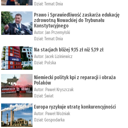
Dział:
Temat Dnia
Prawo i Sprawiedliwość zaskarża edukację
zdrowotną Nowackiej do Trybunału
Konstytucyjnego
Autor:
Jan Przemyłski
Dział:
Temat Dnia
Na stacjach bliżej 9,15 zł niż 5,19 zł
Autor:
Jacek Liziniewicz
Dział:
Polska
Niemiecki polityk kpi z reparacji i obraża
Polaków
Autor:
Paweł Kryszczak
Dział:
Świat
Europa ryzykuje utratę konkurencyjności
Autor:
Paweł Woźniak
Dział:
Gospodarka