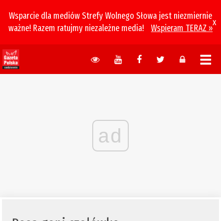
Wsparcie dla mediów Strefy Wolnego Słowa jest niezmiernie
x
ważne! Razem ratujmy niezależne media!
Wspieram TERAZ »
ad