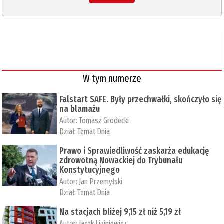
W tym numerze
Falstart SAFE. Były przechwałki, skończyło się
na blamażu
Autor:
Tomasz Grodecki
Dział:
Temat Dnia
Prawo i Sprawiedliwość zaskarża edukację
zdrowotną Nowackiej do Trybunału
Konstytucyjnego
Autor:
Jan Przemyłski
Dział:
Temat Dnia
Na stacjach bliżej 9,15 zł niż 5,19 zł
Autor:
Jacek Liziniewicz