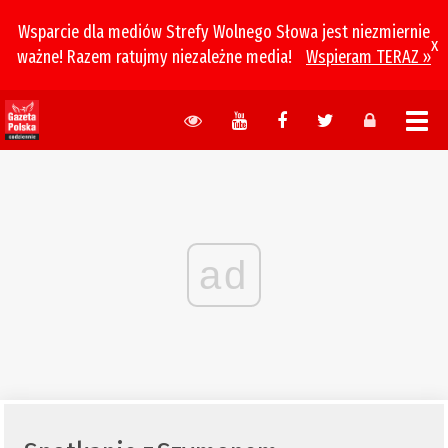
Wsparcie dla mediów Strefy Wolnego Słowa jest niezmiernie
x
ważne! Razem ratujmy niezależne media!
Wspieram TERAZ »
ad