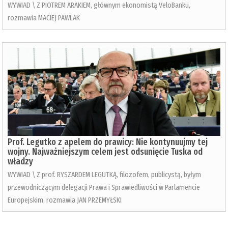
WYWIAD \ Z PIOTREM ARAKIEM, głównym ekonomistą VeloBanku,
rozmawia MACIEJ PAWLAK
Prof. Legutko z apelem do prawicy: Nie kontynuujmy tej
wojny. Najważniejszym celem jest odsunięcie Tuska od
władzy
WYWIAD \ Z prof. RYSZARDEM LEGUTKĄ, filozofem, publicystą, byłym
przewodniczącym delegacji Prawa i Sprawiedliwości w Parlamencie
Europejskim, rozmawia JAN PRZEMYŁSKI