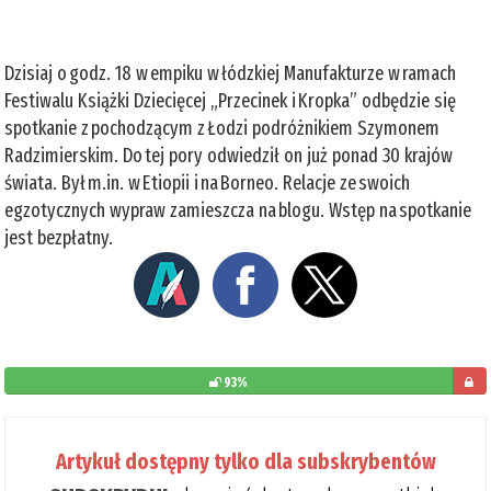
Dzisiaj o godz. 18 w empiku w łódzkiej Manufakturze w ramach
Festiwalu Książki Dziecięcej „Przecinek i Kropka” odbędzie się
spotkanie z pochodzącym z Łodzi podróżnikiem Szymonem
Radzimierskim. Do tej pory odwiedził on już ponad 30 krajów
świata. Był m.in. w Etiopii i na Borneo. Relacje ze swoich
egzotycznych wypraw zamieszcza na blogu. Wstęp na spotkanie
jest bezpłatny.
93%
pozos
do
Artykuł dostępny tylko dla subskrybentów
przecz