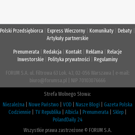
Polski Przedsiębiorca
|
Express Wieczorny
|
Komunikaty
|
Debaty
|
Artykuły partnerskie
Prenumerata
|
Redakcja
|
Kontakt
|
Reklama
|
Relacje
Inwestorskie
|
Polityka prywatności
|
Regulaminy
FORUM S.A. ul. Filtrowa 63 Lok. 43, 02-056 Warszawa | e-mail:
biuro@forumsa.pl | NIP 70103076666
Strefa Wolnego Słowa:
Niezależna
|
Nowe Państwo
|
VOD
|
Nasze Blogi
|
Gazeta Polska
Codziennie
|
TV Republika
|
Albicla
|
Prenumerata
|
Sklep
|
PolandDaily 24
Wszystkie prawa zastrzeżone © FORUM S.A.