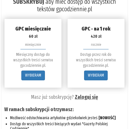
SUBSKRYBUJ
aby mieć dostęp do wszystkich
7%
tekstów gpcodziennie.pl
GPC miesięcznie
GPC - na 1 rok
60 zł
420 zł
miesięcznie
rocznie
Miesięczny dostęp do
Dostęp przez rok do
wszystkich treści serwisu
wszystkich treści serwisu
gpcodziennie.pl.
gpcodziennie.pl.
WYBIERAM
WYBIERAM
Masz już subskrypcję?
Zaloguj się
W ramach subskrypcji otrzymasz:
Możliwość odsłuchiwania artykułów gdziekolwiek jesteś
[NOWOŚĆ]
Dostęp do wszystkich treści bieżących wydań "Gazety Polskiej
Codziennie"