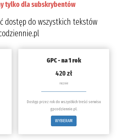
y tylko dla subskrybentów
ć dostęp do wszystkich tekstów
codziennie.pl
GPC - na 1 rok
420 zł
rocznie
Dostęp przez rok do wszystkich treści serwisu
gpcodziennie.pl.
WYBIERAM