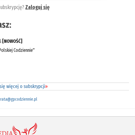
subskrypcję?
Zaloguj się
sz:
eś
[NOWOŚĆ]
olskiej Codziennie"
ię więcej o subskrypcji
»
rata@gpcodziennie.pl