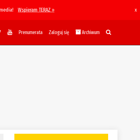
 media!
Wspieram TERAZ »
x
Prenumerata
Zaloguj się
Archiwum