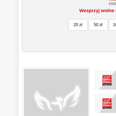
Wesprzyj wolne 
20 zł
50 zł
1