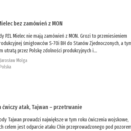
Mielec bez zamówień z MON
dy PZL Mielec nie mają zamówień z MON. Grozi to przeniesieniem
 produkcyjnej śmigłowców S-70i BH do Stanów Zjednoczonych, a ty
 utratą przez Polskę zdolności produkcyjnych i...
:
Jarosław Molga
Polska
n ćwiczy atak, Tajwan – przetrwanie
ody Tajwan prowadzi największe w tym roku ćwiczenia wojskowe,
ch celem jest odparcie ataku Chin przeprowadzonego pod pozore