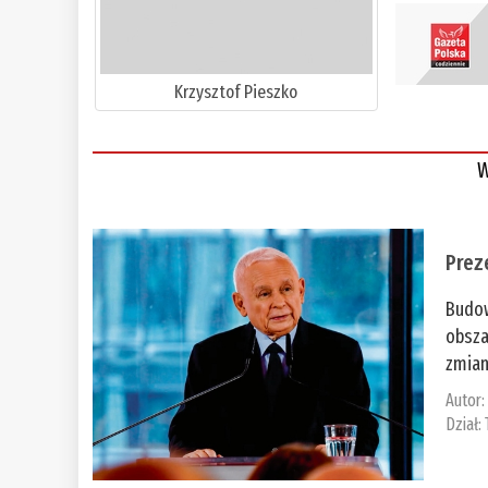
Krzysztof Pieszko
W
Prez
Budow
obsza
zmian
Autor
Dział: