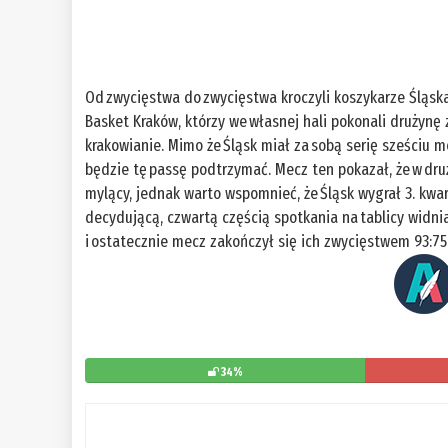
Od zwycięstwa do zwycięstwa kroczyli koszykarze Śląska
Basket Kraków, którzy we własnej hali pokonali drużynę
krakowianie. Mimo że Śląsk miał za sobą serię sześciu m
będzie tę passę podtrzymać. Mecz ten pokazał, że w d
mylący, jednak warto wspomnieć, że Śląsk wygrał 3. kwar
decydującą, czwartą częścią spotkania na tablicy widni
i ostatecznie mecz zakończył się ich zwycięstwem 93:
34%