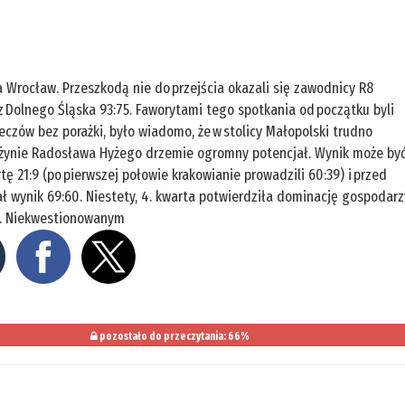
 Wrocław. Przeszkodą nie do przejścia okazali się zawodnicy R8
 z Dolnego Śląska 93:75. Faworytami tego spotkania od początku byli
eczów bez porażki, było wiadomo, że w stolicy Małopolski trudno
rużynie Radosława Hyżego drzemie ogromny potencjał. Wynik może by
tę 21:9 (po pierwszej połowie krakowianie prowadzili 60:39) i przed
ał wynik 69:60. Niestety, 4. kwarta potwierdziła dominację gospodarz
75. Niekwestionowanym
pozostało do przeczytania: 66%