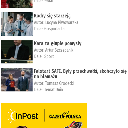
Dział:
Świat
Kadry się starzeją
Autor:
Lucyna Piwowarska
Dział:
Gospodarka
Kara za głupie pomysły
Autor:
Artur Szczepanik
Dział:
Sport
Falstart SAFE. Były przechwałki, skończyło się
na blamażu
Autor:
Tomasz Grodecki
Dział:
Temat Dnia