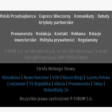
Polski Przedsiębiorca
|
Express Wieczorny
|
Komunikaty
|
Debaty
|
Artykuły partnerskie
Prenumerata
|
Redakcja
|
Kontakt
|
Reklama
|
Relacje
Inwestorskie
|
Polityka prywatności
|
Regulaminy
FORUM S.A. ul. Filtrowa 63 Lok. 43, 02-056 Warszawa | e-mail:
biuro@forumsa.pl | NIP 70103076666
Strefa Wolnego Słowa:
Niezależna
|
Nowe Państwo
|
VOD
|
Nasze Blogi
|
Gazeta Polska
Codziennie
|
TV Republika
|
Albicla
|
Prenumerata
|
Sklep
|
PolandDaily 24
Wszystkie prawa zastrzeżone © FORUM S.A.