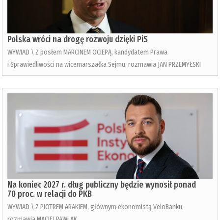
Polska wróci na drogę rozwoju dzięki PiS
WYWIAD \ Z posłem MARCINEM OCIEPĄ, kandydatem Prawa
i Sprawiedliwości na wicemarszałka Sejmu, rozmawia JAN PRZEMYŁSKI
Na koniec 2027 r. dług publiczny będzie wynosił ponad
70 proc. w relacji do PKB
WYWIAD \ Z PIOTREM ARAKIEM, głównym ekonomistą VeloBanku,
rozmawia MACIEJ PAWLAK