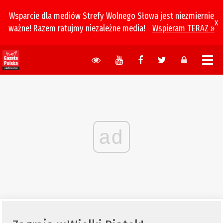
Wsparcie dla mediów Strefy Wolnego Słowa jest niezmiernie
x
ważne! Razem ratujmy niezależne media!
Wspieram TERAZ »
ad