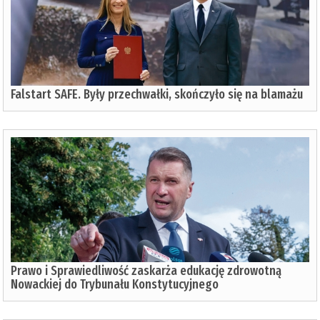
Falstart SAFE. Były przechwałki, skończyło się na blamażu
Prawo i Sprawiedliwość zaskarża edukację zdrowotną
Nowackiej do Trybunału Konstytucyjnego