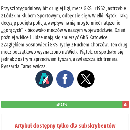
Przyszłotygodniowy hit drugiej ligi, mecz GKS‑u 1962 Jastrzębie
z Łódzkim Klubem Sportowym, odbędzie się w Wielki Piątek! Taką
decyzję podjęła policja, a wpływ na nią mogło mieć natężenie
„gorących” kibicowsko meczów w naszym województwie. Dzień
później w Nice 1 Lidze mają się zmierzyć GKS Katowice
z Zagłębiem Sosnowiec i GKS Tychy z Ruchem Chorzów. Ten drugi
mecz początkowo wyznaczono na Wielki Piątek, co spotkało się
jednak z ostrym sprzeciwem tyszan, a zwłaszcza ich trenera
Ryszarda Tarasiewicza.
95%
pozo
do
Artykuł dostępny tylko dla subskrybentów
prze