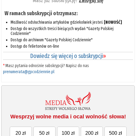
Masz już subskrypcję?
Zaloguj się
W ramach subskrypcji otrzymasz:
Możliwość odsłuchiwania artykułów gdziekolwiek jesteś
[NOWOŚĆ]
Dostęp do wszystkich treści bieżących wydań "Gazety Polskiej
Codziennie"
Dostęp do archiwum "Gazety Polskiej Codziennie"
Dostęp do felietonów on-line
Dowiedz się więcej o subskrypcji
»
*
Masz pytania odnośnie subskrypcji? Napisz do nas
prenumerata@gpcodziennie.pl
Wesprzyj wolne media i ocal wolność słowa!
20 zł
50 zł
100 zł
200 zł
500 zł