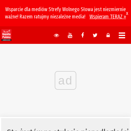
Wsparcie dla mediów Strefy Wolnego Słowa jest niezmiernie
x
ważne! Razem ratujmy niezależne media!
Wspieram TERAZ »
ad