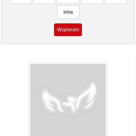
inna
Wspieram