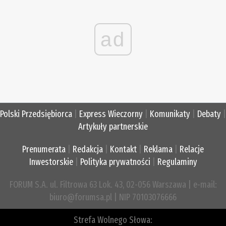
ad
Polski Przedsiębiorca
|
Express Wieczorny
|
Komunikaty
|
Debaty
|
Artykuły partnerskie
Prenumerata
|
Redakcja
|
Kontakt
|
Reklama
|
Relacje
Inwestorskie
|
Polityka prywatności
|
Regulaminy
FORUM S.A. ul. Filtrowa 63 Lok. 43, 02-056 Warszawa | e-mail:
biuro@forumsa.pl | NIP 70103076666
Strefa Wolnego Słowa: