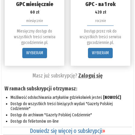
GPC miesięcznie
GPC - na 1 rok
60 zł
420 zł
miesięcznie
rocznie
Miesięczny dostęp do
Dostęp przez rok do
wszystkich treści serwisu
wszystkich treści serwisu
gpcodziennie.pl.
gpcodziennie.pl.
WYBIERAM
WYBIERAM
Masz już subskrypcję?
Zaloguj się
W ramach subskrypcji otrzymasz:
Możliwość odsłuchiwania artykułów gdziekolwiek jesteś
[NOWOŚĆ]
Dostęp do wszystkich treści bieżących wydań "Gazety Polskiej
Codziennie"
Dostęp do archiwum "Gazety Polskiej Codziennie"
Dostęp do felietonów on-line
Dowiedz się więcej o subskrypcji
»