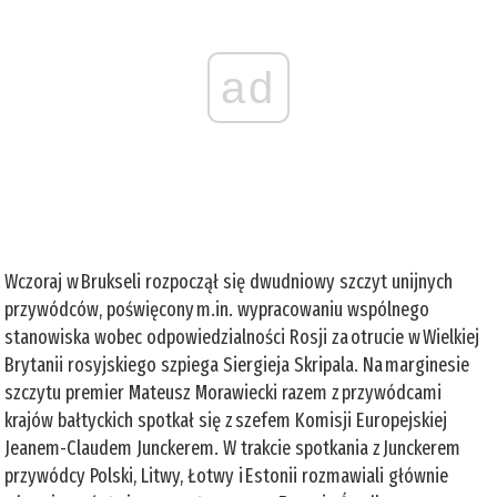
ad
Wczoraj w Brukseli rozpoczął się dwudniowy szczyt unijnych
przywódców, poświęcony m.in. wypracowaniu wspólnego
stanowiska wobec odpowiedzialności Rosji za otrucie w Wielkiej
Brytanii rosyjskiego szpiega Siergieja Skripala. Na marginesie
szczytu premier Mateusz Morawiecki razem z przywódcami
krajów bałtyckich spotkał się z szefem Komisji Europejskiej
Jeanem-Claudem Junckerem. W trakcie spotkania z Junckerem
przywódcy Polski, Litwy, Łotwy i Estonii rozmawiali głównie