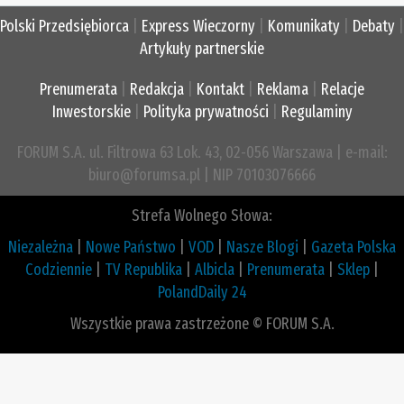
Polski Przedsiębiorca
|
Express Wieczorny
|
Komunikaty
|
Debaty
|
Artykuły partnerskie
Prenumerata
|
Redakcja
|
Kontakt
|
Reklama
|
Relacje
Inwestorskie
|
Polityka prywatności
|
Regulaminy
FORUM S.A. ul. Filtrowa 63 Lok. 43, 02-056 Warszawa | e-mail:
biuro@forumsa.pl | NIP 70103076666
Strefa Wolnego Słowa:
Niezależna
|
Nowe Państwo
|
VOD
|
Nasze Blogi
|
Gazeta Polska
Codziennie
|
TV Republika
|
Albicla
|
Prenumerata
|
Sklep
|
PolandDaily 24
Wszystkie prawa zastrzeżone © FORUM S.A.