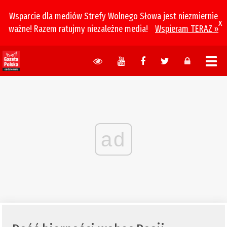
Wsparcie dla mediów Strefy Wolnego Słowa jest niezmiernie
x
ważne! Razem ratujmy niezależne media!
Wspieram TERAZ »
ad