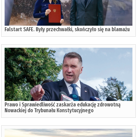
Falstart SAFE. Były przechwałki, skończyło się na blamażu
Prawo i Sprawiedliwość zaskarża edukację zdrowotną
Nowackiej do Trybunału Konstytucyjnego