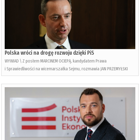
Polska wróci na drogę rozwoju dzięki PiS
WYWIAD \ Z posłem MARCINEM OCIEPĄ, kandydatem Prawa
i Sprawiedliwości na wicemarszałka Sejmu, rozmawia JAN PRZEMYŁSKI