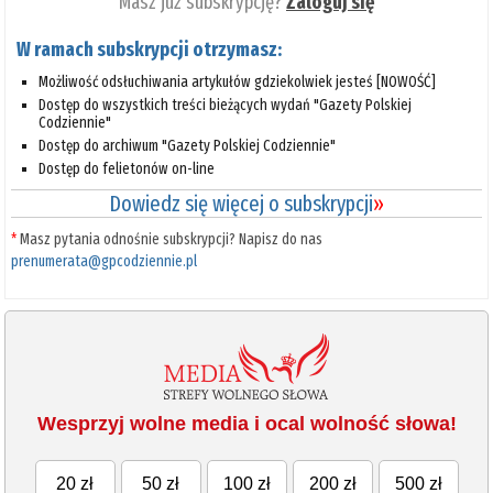
Masz już subskrypcję?
Zaloguj się
W ramach subskrypcji otrzymasz:
Możliwość odsłuchiwania artykułów gdziekolwiek jesteś [NOWOŚĆ]
Dostęp do wszystkich treści bieżących wydań "Gazety Polskiej
Codziennie"
Dostęp do archiwum "Gazety Polskiej Codziennie"
Dostęp do felietonów on-line
Dowiedz się więcej o subskrypcji
»
*
Masz pytania odnośnie subskrypcji? Napisz do nas
prenumerata@gpcodziennie.pl
Wesprzyj wolne media i ocal wolność słowa!
20 zł
50 zł
100 zł
200 zł
500 zł