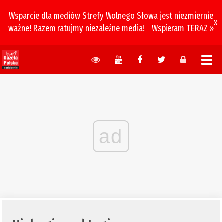
Wsparcie dla mediów Strefy Wolnego Słowa jest niezmiernie
x
ważne! Razem ratujmy niezależne media!
Wspieram TERAZ »
ad