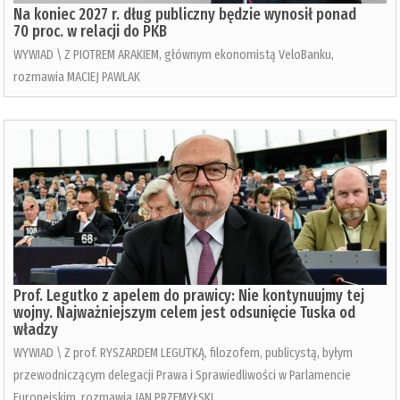
Na koniec 2027 r. dług publiczny będzie wynosił ponad
70 proc. w relacji do PKB
WYWIAD \ Z PIOTREM ARAKIEM, głównym ekonomistą VeloBanku,
rozmawia MACIEJ PAWLAK
Prof. Legutko z apelem do prawicy: Nie kontynuujmy tej
wojny. Najważniejszym celem jest odsunięcie Tuska od
władzy
WYWIAD \ Z prof. RYSZARDEM LEGUTKĄ, filozofem, publicystą, byłym
przewodniczącym delegacji Prawa i Sprawiedliwości w Parlamencie
Europejskim, rozmawia JAN PRZEMYŁSKI