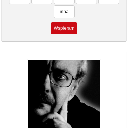
inna
Wspieram