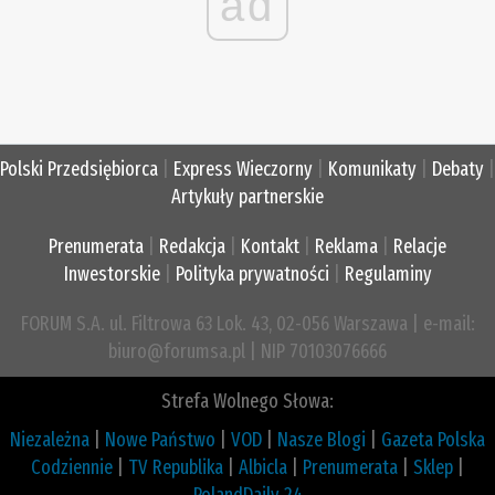
ad
Polski Przedsiębiorca
|
Express Wieczorny
|
Komunikaty
|
Debaty
|
Artykuły partnerskie
Prenumerata
|
Redakcja
|
Kontakt
|
Reklama
|
Relacje
Inwestorskie
|
Polityka prywatności
|
Regulaminy
FORUM S.A. ul. Filtrowa 63 Lok. 43, 02-056 Warszawa | e-mail:
biuro@forumsa.pl | NIP 70103076666
Strefa Wolnego Słowa:
Niezależna
|
Nowe Państwo
|
VOD
|
Nasze Blogi
|
Gazeta Polska
Codziennie
|
TV Republika
|
Albicla
|
Prenumerata
|
Sklep
|