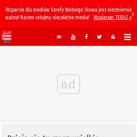
Wsparcie dla mediów Strefy Wolnego Słowa jest niezmiernie
x
ważne! Razem ratujmy niezależne media!
Wspieram TERAZ »
ad