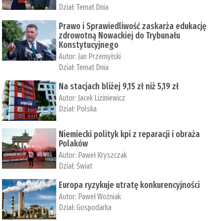
Dział:
Temat Dnia
Prawo i Sprawiedliwość zaskarża edukację
zdrowotną Nowackiej do Trybunału
Konstytucyjnego
Autor:
Jan Przemyłski
Dział:
Temat Dnia
Na stacjach bliżej 9,15 zł niż 5,19 zł
Autor:
Jacek Liziniewicz
Dział:
Polska
Niemiecki polityk kpi z reparacji i obraża
Polaków
Autor:
Paweł Kryszczak
Dział:
Świat
Europa ryzykuje utratę konkurencyjności
Autor:
Paweł Woźniak
Dział:
Gospodarka