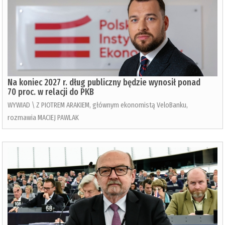
Na koniec 2027 r. dług publiczny będzie wynosił ponad
70 proc. w relacji do PKB
WYWIAD \ Z PIOTREM ARAKIEM, głównym ekonomistą VeloBanku,
rozmawia MACIEJ PAWLAK