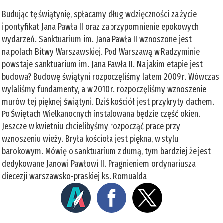
Budując tę świątynię, spłacamy dług wdzięczności za życie
i pontyfikat Jana Pawła II oraz za przypomnienie epokowych
wydarzeń. Sanktuarium im. Jana Pawła II wznoszone jest
na polach Bitwy Warszawskiej. Pod Warszawą w Radzyminie
powstaje sanktuarium im. Jana Pawła II. Na jakim etapie jest
budowa? Budowę świątyni rozpoczęliśmy latem 2009 r. Wówczas
wylaliśmy fundamenty, a w 2010 r. rozpoczęliśmy wznoszenie
murów tej pięknej świątyni. Dziś kościół jest przykryty dachem.
Po Świętach Wielkanocnych instalowana będzie część okien.
Jeszcze w kwietniu chcielibyśmy rozpocząć prace przy
wznoszeniu wieży. Bryła kościoła jest piękna, w stylu
barokowym. Mówię o sanktuarium z dumą, tym bardziej że jest
dedykowane Janowi Pawłowi II. Pragnieniem ordynariusza
diecezji warszawsko-praskiej ks. Romualda