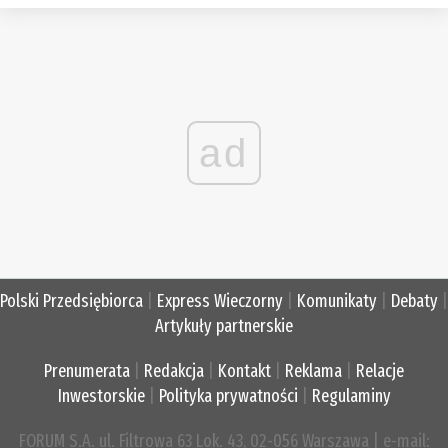
ad
Polski Przedsiębiorca
|
Express Wieczorny
|
Komunikaty
|
Debaty
|
Artykuły partnerskie
Prenumerata
|
Redakcja
|
Kontakt
|
Reklama
|
Relacje
Inwestorskie
|
Polityka prywatności
|
Regulaminy
FORUM S.A. ul. Filtrowa 63 Lok. 43, 02-056 Warszawa | e-mail: