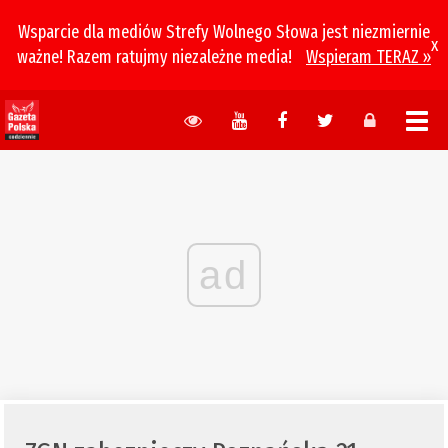
Wsparcie dla mediów Strefy Wolnego Słowa jest niezmiernie
x
ważne! Razem ratujmy niezależne media!
Wspieram TERAZ »
ad