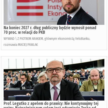
Na koniec 2027 r. dług publiczny będzie wynosił ponad
70 proc. w relacji do PKB
WYWIAD \ Z PIOTREM ARAKIEM, głównym ekonomistą VeloBanku,
rozmawia MACIEJ PAWLAK
Prof. Legutko z apelem do prawicy: Nie kontynuujmy tej