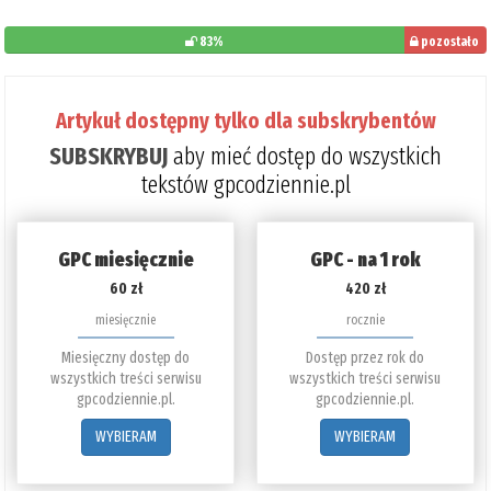
83%
pozostało
do
przeczytania:
Artykuł dostępny tylko dla subskrybentów
17%
SUBSKRYBUJ
aby mieć dostęp do wszystkich
tekstów gpcodziennie.pl
GPC miesięcznie
GPC - na 1 rok
60 zł
420 zł
miesięcznie
rocznie
Miesięczny dostęp do
Dostęp przez rok do
wszystkich treści serwisu
wszystkich treści serwisu
gpcodziennie.pl.
gpcodziennie.pl.
WYBIERAM
WYBIERAM