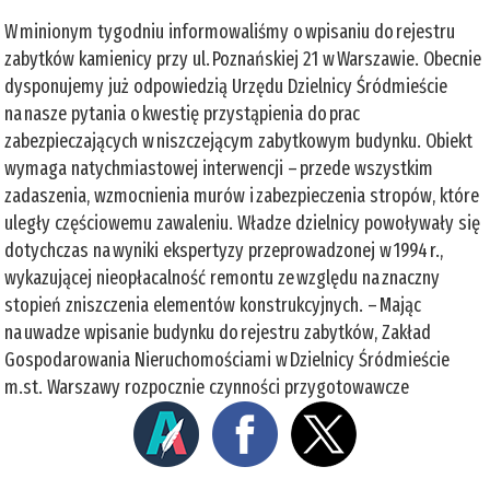
W minionym tygodniu informowaliśmy o wpisaniu do rejestru
zabytków kamienicy przy ul. Poznańskiej 21 w Warszawie. Obecnie
dysponujemy już odpowiedzią Urzędu Dzielnicy Śródmieście
na nasze pytania o kwestię przystąpienia do prac
zabezpieczających w niszczejącym zabytkowym budynku. Obiekt
wymaga natychmiastowej interwencji – przede wszystkim
zadaszenia, wzmocnienia murów i zabezpieczenia stropów, które
uległy częściowemu zawaleniu. Władze dzielnicy powoływały się
dotychczas na wyniki ekspertyzy przeprowadzonej w 1994 r.,
wykazującej nieopłacalność remontu ze względu na znaczny
stopień zniszczenia elementów konstrukcyjnych. – Mając
na uwadze wpisanie budynku do rejestru zabytków, Zakład
Gospodarowania Nieruchomościami w Dzielnicy Śródmieście
m.st. Warszawy rozpocznie czynności przygotowawcze