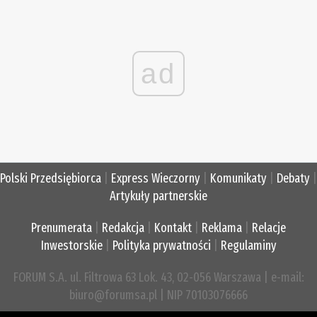
ad
Polski Przedsiębiorca
|
Express Wieczorny
|
Komunikaty
|
Debaty
|
Artykuły partnerskie
Prenumerata
|
Redakcja
|
Kontakt
|
Reklama
|
Relacje
Inwestorskie
|
Polityka prywatności
|
Regulaminy
FORUM S.A. ul. Filtrowa 63 Lok. 43, 02-056 Warszawa | e-mail:
biuro@forumsa.pl | NIP 70103076666