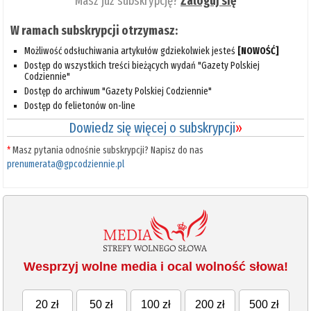
Masz już subskrypcję?
Zaloguj się
W ramach subskrypcji otrzymasz:
Możliwość odsłuchiwania artykułów gdziekolwiek jesteś
[NOWOŚĆ]
Dostęp do wszystkich treści bieżących wydań "Gazety Polskiej
Codziennie"
Dostęp do archiwum "Gazety Polskiej Codziennie"
Dostęp do felietonów on-line
Dowiedz się więcej o subskrypcji
»
*
Masz pytania odnośnie subskrypcji? Napisz do nas
prenumerata@gpcodziennie.pl
Wesprzyj wolne media i ocal wolność słowa!
20 zł
50 zł
100 zł
200 zł
500 zł