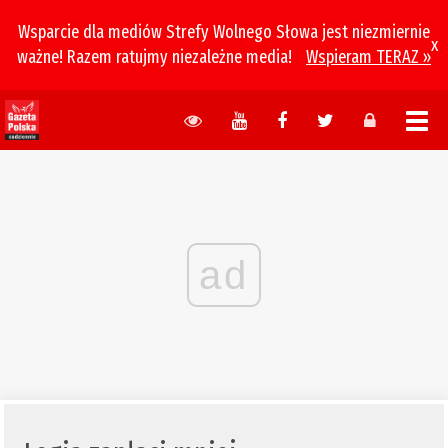
Wsparcie dla mediów Strefy Wolnego Słowa jest niezmiernie
x
ważne! Razem ratujmy niezależne media!
Wspieram TERAZ »
ad