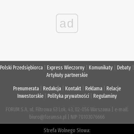
ad
Polski Przedsiębiorca
|
Express Wieczorny
|
Komunikaty
|
Debaty
|
Artykuły partnerskie
Prenumerata
|
Redakcja
|
Kontakt
|
Reklama
|
Relacje
Inwestorskie
|
Polityka prywatności
|
Regulaminy
FORUM S.A. ul. Filtrowa 63 Lok. 43, 02-056 Warszawa | e-mail:
biuro@forumsa.pl | NIP 70103076666
Strefa Wolnego Słowa: