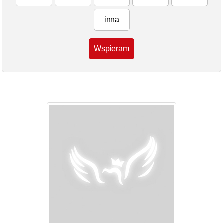
inna
Wspieram