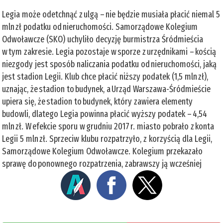
Legia może odetchnąć z ulgą – nie będzie musiała płacić niemal 5
mln zł podatku od nieruchomości. Samorządowe Kolegium
Odwoławcze (SKO) uchyliło decyzję burmistrza Śródmieścia
w tym zakresie. Legia pozostaje w sporze z urzędnikami – kością
niezgody jest sposób naliczania podatku od nieruchomości, jaką
jest stadion Legii. Klub chce płacić niższy podatek (1,5 mln zł),
uznając, że stadion to budynek, a Urząd Warszawa-Śródmieście
upiera się, że stadion to budynek, który zawiera elementy
budowli, dlatego Legia powinna płacić wyższy podatek – 4,54
mln zł. W efekcie sporu w grudniu 2017 r. miasto pobrało z konta
Legii 5 mln zł. Sprzeciw klubu rozpatrzyło, z korzyścią dla Legii,
Samorządowe Kolegium Odwoławcze. Kolegium przekazało
sprawę do ponownego rozpatrzenia, zabrawszy ją wcześniej