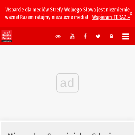
Wsparcie dla mediów Strefy Wolnego Słowa jest niezmiernie
x
ważne! Razem ratujmy niezależne media!
Wspieram TERAZ »
ad