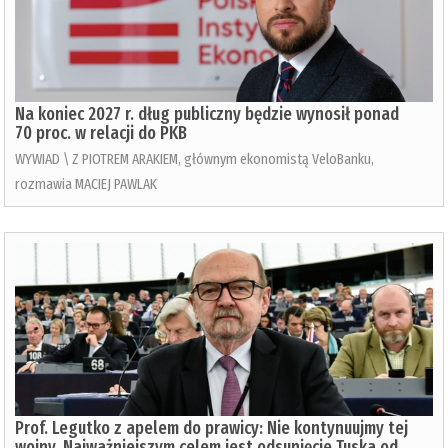
Na koniec 2027 r. dług publiczny będzie wynosił ponad
70 proc. w relacji do PKB
WYWIAD \ Z PIOTREM ARAKIEM, głównym ekonomistą VeloBanku,
rozmawia MACIEJ PAWLAK
Prof. Legutko z apelem do prawicy: Nie kontynuujmy tej
wojny. Najważniejszym celem jest odsunięcie Tuska od