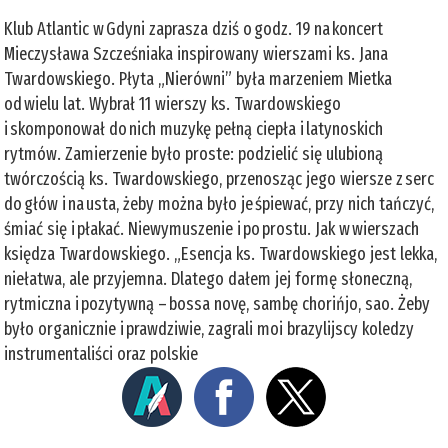
Klub Atlantic w Gdyni zaprasza dziś o godz. 19 na koncert
Mieczysława Szcześniaka inspirowany wierszami ks. Jana
Twardowskiego. Płyta „Nierówni” była marzeniem Mietka
od wielu lat. Wybrał 11 wierszy ks. Twardowskiego
i skomponował do nich muzykę pełną ciepła i latynoskich
rytmów. Zamierzenie było proste: podzielić się ulubioną
twórczością ks. Twardowskiego, przenosząc jego wiersze z serc
do głów i na usta, żeby można było je śpiewać, przy nich tańczyć,
śmiać się i płakać. Niewymuszenie i po prostu. Jak w wierszach
księdza Twardowskiego. „Esencja ks. Twardowskiego jest lekka,
niełatwa, ale przyjemna. Dlatego dałem jej formę słoneczną,
rytmiczna i pozytywną – bossa novę, sambę chorińjo, sao. Żeby
było organicznie i prawdziwie, zagrali moi brazylijscy koledzy
instrumentaliści oraz polskie