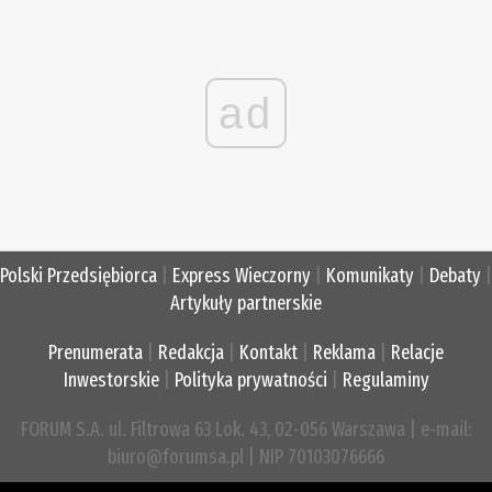
ad
Polski Przedsiębiorca
|
Express Wieczorny
|
Komunikaty
|
Debaty
|
Artykuły partnerskie
Prenumerata
|
Redakcja
|
Kontakt
|
Reklama
|
Relacje
Inwestorskie
|
Polityka prywatności
|
Regulaminy
FORUM S.A. ul. Filtrowa 63 Lok. 43, 02-056 Warszawa | e-mail:
biuro@forumsa.pl | NIP 70103076666