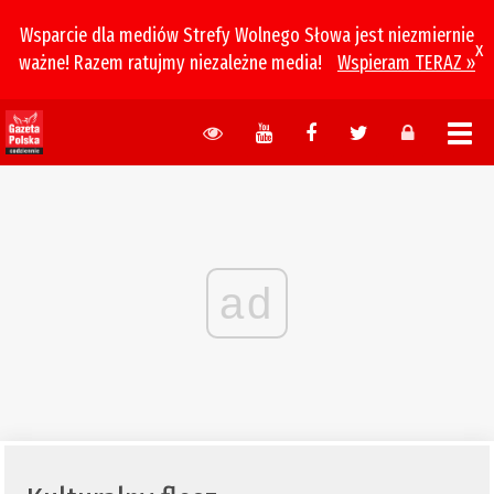
Wsparcie dla mediów Strefy Wolnego Słowa jest niezmiernie
x
ważne! Razem ratujmy niezależne media!
Wspieram TERAZ »
ad