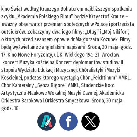
kino Świat według Krauzego Bohaterem najbliższego spotkania
z cyklu „Akademia Polskiego Filmu” będzie Krzysztof Krauze –
uważny obserwator przemian społecznych w Polsce i portrecista
outsiderów. Zobaczymy dwa jego filmy: „Dług” i „Mój Nikifor”,
o których przed seansem opowie dr Małgorzata Kozubek. Filmy
będą wyświetlane z angielskimi napisami. Środa, 30 maja, godz.
17, Kino Nowe Horyzonty, ul. K. Wielkiego 19a–21, Wrocław
koncert Muzyka kościelna Koncert dyplomantów studiów II
stopnia Wydziału Edukacji Muzycznej, Chóralistyki i Muzyki
Kościelnej, podczas którego wystąpią Chór „Feichtinum” AMKL,
Chór Kameralny „Senza Rigore” AMKL, Studenckie Koło
Artystyczno-Naukowe Wokalnej Muzyki Dawnej, Akademicka
Orkiestra Barokowa i Orkiestra Smyczkowa. Środa, 30 maja,
godz. 18