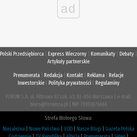
ad
Polski Przedsiębiorca
|
Express Wieczorny
|
Komunikaty
|
Debaty
|
Artykuły partnerskie
Prenumerata
|
Redakcja
|
Kontakt
|
Reklama
|
Relacje
Inwestorskie
|
Polityka prywatności
|
Regulaminy
FORUM S.A. ul. Filtrowa 63 Lok. 43, 02-056 Warszawa | e-mail:
biuro@forumsa.pl | NIP 70103076666
Strefa Wolnego Słowa:
Niezależna
|
Nowe Państwo
|
VOD
|
Nasze Blogi
|
Gazeta Polska
Codziennie
|
TV Republika
|
Albicla
|
Prenumerata
|
Sklep
|