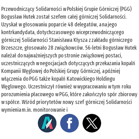
Przewodniczący Solidarności w Polskiej Grupie Górniczej (PGG)
Bogusław Hutek został szefem całej górniczej Solidarności.
Uzyskał w głosowaniu poparcie 48 delegatów, a na jego
kontrkandydata, dotychczasowego wiceprzewodniczącego
górniczej Solidarności Stanisława Kłysza z zakładu górniczego
Brzeszcze, głosowało 28 związkowców. 56-letni Bogusław Hutek
należał do najważniejszych po stronie związkowej postaci,
uczestniczących w negocjacjach dotyczących przekazania kopalń
Kompanii Węglowej do Polskiej Grupy Górniczej, a później
włączenia do PGG także kopalń Katowickiego Holdingu
Węglowego. Uczestniczył również w wypracowaniu w tym roku
porozumienia płacowego w PGG, które zakończyło spór zbiorowy
w spółce. Wśród priorytetów nowy szef górniczej Solidarności
wymienia m.in. monitorowanie i