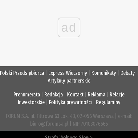
ad
Polski Przedsiębiorca
|
Express Wieczorny
|
Komunikaty
|
Debaty
|
Artykuły partnerskie
Prenumerata
|
Redakcja
|
Kontakt
|
Reklama
|
Relacje
Inwestorskie
|
Polityka prywatności
|
Regulaminy
FORUM S.A. ul. Filtrowa 63 Lok. 43, 02-056 Warszawa | e-mail:
biuro@forumsa.pl | NIP 70103076666
Strefa Wolnego Słowa: