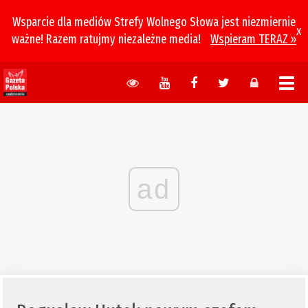
Wsparcie dla mediów Strefy Wolnego Słowa jest niezmiernie
x
ważne! Razem ratujmy niezależne media!
Wspieram TERAZ »
ad