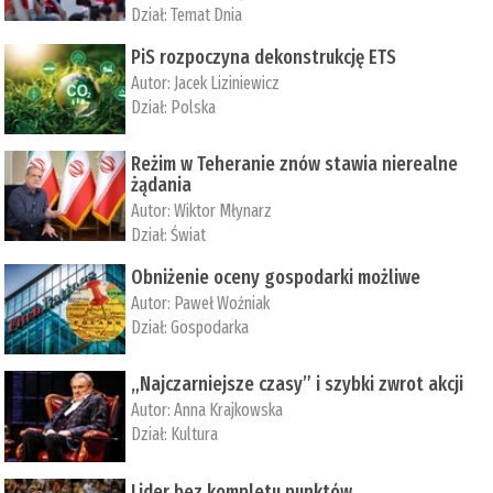
Dział:
Temat Dnia
PiS rozpoczyna dekonstrukcję ETS
Autor:
Jacek Liziniewicz
Dział:
Polska
Reżim w Teheranie znów stawia nierealne
żądania
Autor:
Wiktor Młynarz
Dział:
Świat
Obniżenie oceny gospodarki możliwe
Autor:
Paweł Woźniak
Dział:
Gospodarka
„Najczarniejsze czasy” i szybki zwrot akcji
Autor:
Anna Krajkowska
Dział:
Kultura
Lider bez kompletu punktów