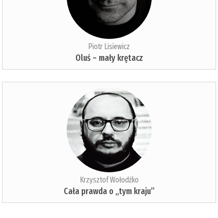
Piotr Lisiewicz
Oluś – mały krętacz
Krzysztof Wołodźko
Cała prawda o „tym kraju”