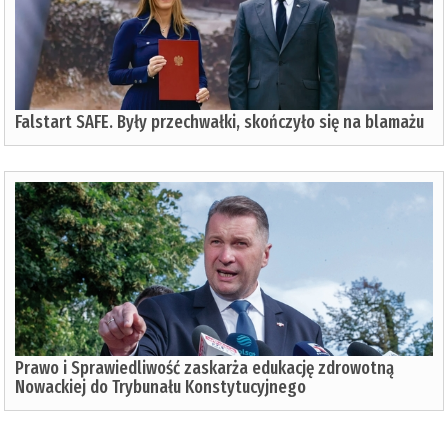
Falstart SAFE. Były przechwałki, skończyło się na blamażu
Prawo i Sprawiedliwość zaskarża edukację zdrowotną
Nowackiej do Trybunału Konstytucyjnego