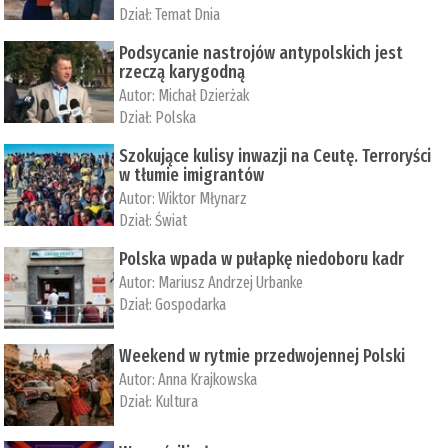
Dział:
Temat Dnia
Podsycanie nastrojów antypolskich jest
rzeczą karygodną
Autor:
Michał Dzierżak
Dział:
Polska
Szokujące kulisy inwazji na Ceutę. Terroryści
w tłumie imigrantów
Autor:
Wiktor Młynarz
Dział:
Świat
Polska wpada w pułapkę niedoboru kadr
Autor:
Mariusz Andrzej Urbanke
Dział:
Gospodarka
Weekend w rytmie przedwojennej Polski
Autor:
Anna Krajkowska
Dział:
Kultura