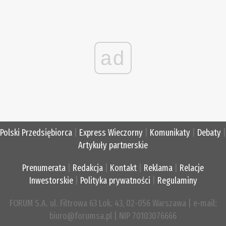
ad
Polski Przedsiębiorca
|
Express Wieczorny
|
Komunikaty
|
Debaty
|
Artykuły partnerskie
Prenumerata
|
Redakcja
|
Kontakt
|
Reklama
|
Relacje
Inwestorskie
|
Polityka prywatności
|
Regulaminy
FORUM S.A. ul. Filtrowa 63 Lok. 43, 02-056 Warszawa | e-mail:
biuro@forumsa.pl | NIP 70103076666