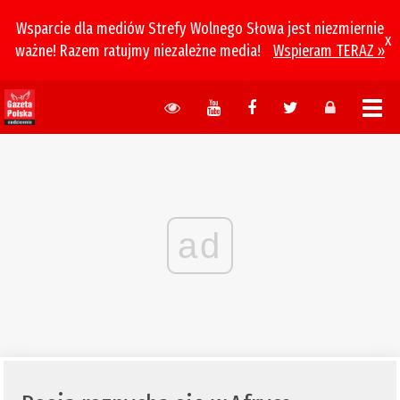
Wsparcie dla mediów Strefy Wolnego Słowa jest niezmiernie
x
ważne! Razem ratujmy niezależne media!
Wspieram TERAZ »
ad