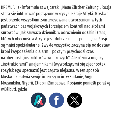
KREML \ Jak informuje szwajcarski „Neue Zürcher Zeitung”, Rosja
stara się infiltrować pogrążone w kryzysie kraje Afryki. Moskwa
jest przede wszystkim zainteresowana utworzeniem w tych
państwach baz wojskowych i przejęciem kontroli nad złożami
surowców. Jak zauważa dziennik, w odróżnieniu od Chin i Francji,
których obecność w Afryce jest dobrze znana, posunięcia Rosji
są mniej spektakularne. Zwykle wszystko zaczyna się od dostaw
broni i wyposażenia dla armii, po czym przychodzi czas
na obecność „instruktorów wojskowych”. Ale różnica między
„instruktorami” a najemnikami (wywodzącymi się z jednostek
rosyjskiego specnazu) jest często niejasna. W ten sposób
Moskwa załatwia swoje interesy m.in. w Sudanie, Angoli,
Mozambiku, Nigerii, Etiopii i Zimbabwe. Rosjanie ponieśli porażkę
w Dżibuti, gdzie