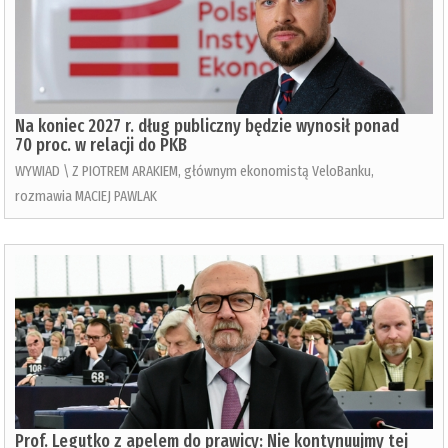
Na koniec 2027 r. dług publiczny będzie wynosił ponad
70 proc. w relacji do PKB
WYWIAD \ Z PIOTREM ARAKIEM, głównym ekonomistą VeloBanku,
rozmawia MACIEJ PAWLAK
Prof. Legutko z apelem do prawicy: Nie kontynuujmy tej