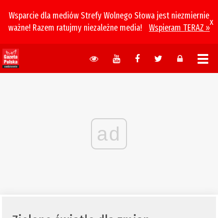
Wsparcie dla mediów Strefy Wolnego Słowa jest niezmiernie
x
ważne! Razem ratujmy niezależne media!
Wspieram TERAZ »
ad