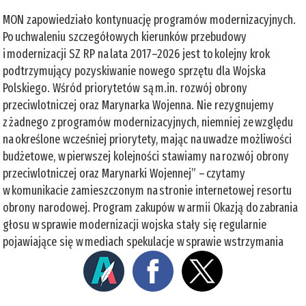
MON zapowiedziało kontynuację programów modernizacyjnych.
Po uchwaleniu szczegółowych kierunków przebudowy
i modernizacji SZ RP na lata 2017–2026 jest to kolejny krok
podtrzymujący pozyskiwanie nowego sprzętu dla Wojska
Polskiego. Wśród priorytetów są m.in. rozwój obrony
przeciwlotniczej oraz Marynarka Wojenna. Nie rezygnujemy
z żadnego z programów modernizacyjnych, niemniej ze względu
na określone wcześniej priorytety, mając na uwadze możliwości
budżetowe, w pierwszej kolejności stawiamy na rozwój obrony
przeciwlotniczej oraz Marynarki Wojennej” – czytamy
w komunikacie zamieszczonym na stronie internetowej resortu
obrony narodowej. Program zakupów w armii Okazją do zabrania
głosu w sprawie modernizacji wojska stały się regularnie
pojawiające się w mediach spekulacje w sprawie wstrzymania