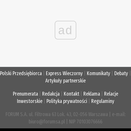
ad
Polski Przedsiębiorca
|
Express Wieczorny
|
Komunikaty
|
Debaty
|
Artykuły partnerskie
Prenumerata
|
Redakcja
|
Kontakt
|
Reklama
|
Relacje
Inwestorskie
|
Polityka prywatności
|
Regulaminy
FORUM S.A. ul. Filtrowa 63 Lok. 43, 02-056 Warszawa | e-mail:
biuro@forumsa.pl | NIP 70103076666