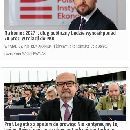
Na koniec 2027 r. dług publiczny będzie wynosił ponad
70 proc. w relacji do PKB
WYWIAD \ Z PIOTREM ARAKIEM, głównym ekonomistą VeloBanku,
rozmawia MACIEJ PAWLAK
Prof. Legutko z apelem do prawicy: Nie kontynuujmy tej
wojny. Najważniejszym celem jest odsunięcie Tuska od