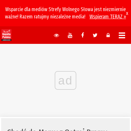
Wsparcie dla mediów Strefy Wolnego Słowa jest niezmiernie
x
ważne! Razem ratujmy niezależne media!
Wspieram TERAZ »
ad