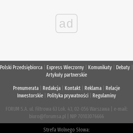
ad
Polski Przedsiębiorca
|
Express Wieczorny
|
Komunikaty
|
Debaty
|
Artykuły partnerskie
Prenumerata
|
Redakcja
|
Kontakt
|
Reklama
|
Relacje
Inwestorskie
|
Polityka prywatności
|
Regulaminy
FORUM S.A. ul. Filtrowa 63 Lok. 43, 02-056 Warszawa | e-mail:
biuro@forumsa.pl | NIP 70103076666
Strefa Wolnego Słowa: