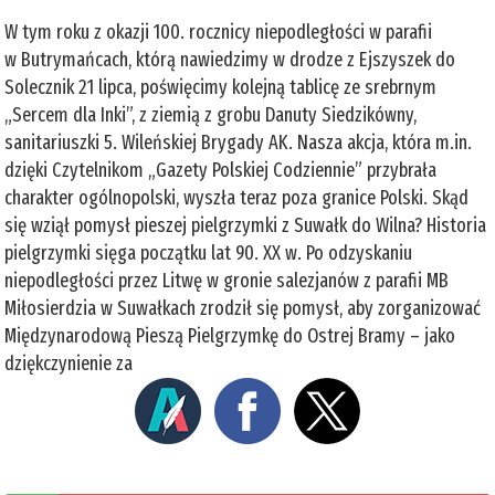
W tym roku z okazji 100. rocznicy niepodległości w parafii
w Butrymańcach, którą nawiedzimy w drodze z Ejszyszek do
Solecznik 21 lipca, poświęcimy kolejną tablicę ze srebrnym
„Sercem dla Inki”, z ziemią z grobu Danuty Siedzikówny,
sanitariuszki 5. Wileńskiej Brygady AK. Nasza akcja, która m.in.
dzięki Czytelnikom „Gazety Polskiej Codziennie” przybrała
charakter ogólnopolski, wyszła teraz poza granice Polski. Skąd
się wziął pomysł pieszej pielgrzymki z Suwałk do Wilna? Historia
pielgrzymki sięga początku lat 90. XX w. Po odzyskaniu
niepodległości przez Litwę w gronie salezjanów z parafii MB
Miłosierdzia w Suwałkach zrodził się pomysł, aby zorganizować
Międzynarodową Pieszą Pielgrzymkę do Ostrej Bramy – jako
dziękczynienie za