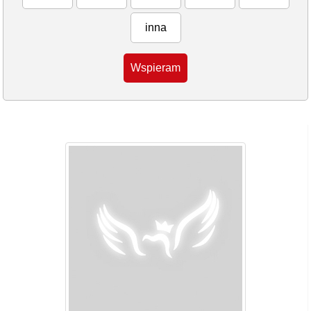
inna
Wspieram