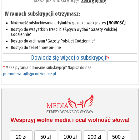
Masz już subskrypcję?
Zaloguj się
W ramach subskrypcji otrzymasz:
Możliwość odsłuchiwania artykułów gdziekolwiek jesteś
[NOWOŚĆ]
Dostęp do wszystkich treści bieżących wydań "Gazety Polskiej
Codziennie"
Dostęp do archiwum "Gazety Polskiej Codziennie"
Dostęp do felietonów on-line
Dowiedz się więcej o subskrypcji
»
*
Masz pytania odnośnie subskrypcji? Napisz do nas
prenumerata@gpcodziennie.pl
Wesprzyj wolne media i ocal wolność słowa!
20 zł
50 zł
100 zł
200 zł
500 zł