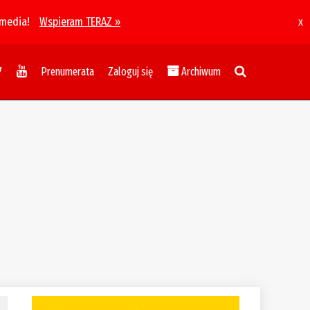
 media!
Wspieram TERAZ »
x
Prenumerata
Zaloguj się
Archiwum