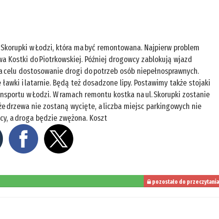
 Skorupki w Łodzi, która ma być remontowana. Najpierw problem
wa Kostki do Piotrkowskiej. Później drogowcy zablokują wjazd
na celu dostosowanie drogi do potrzeb osób niepełnosprawnych.
ławki i latarnie. Będą też dosadzone lipy. Postawimy także stojaki
ansportu w Łodzi. W ramach remontu kostka na ul. Skorupki zostanie
e drzewa nie zostaną wycięte, a liczba miejsc parkingowych nie
icy, a droga będzie zwężona. Koszt
pozostało do przeczytania
20%