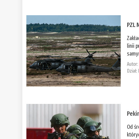
PZL 
Zakła
linii
samym
Autor
Dział:
Peki
Od śr
który