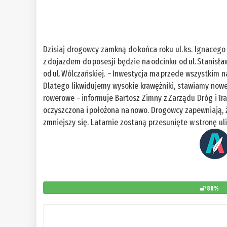
Dzisiaj drogowcy zamkną do końca roku ul. ks. Ignacego
z dojazdem do posesji będzie na odcinku od ul. Stanisła
od ul. Wólczańskiej. – Inwestycja ma przede wszystkim 
Dlatego likwidujemy wysokie krawężniki, stawiamy nowe 
rowerowe – informuje Bartosz Zimny z Zarządu Dróg i Tr
oczyszczona i położona na nowo. Drogowcy zapewniają, ż
zmniejszy się. Latarnie zostaną przesunięte w stronę ul
80%