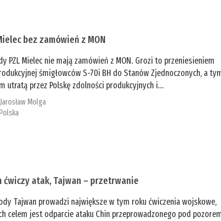
Mielec bez zamówień z MON
dy PZL Mielec nie mają zamówień z MON. Grozi to przeniesieniem
 produkcyjnej śmigłowców S-70i BH do Stanów Zjednoczonych, a ty
 utratą przez Polskę zdolności produkcyjnych i...
:
Jarosław Molga
Polska
n ćwiczy atak, Tajwan – przetrwanie
ody Tajwan prowadzi największe w tym roku ćwiczenia wojskowe,
ch celem jest odparcie ataku Chin przeprowadzonego pod pozore