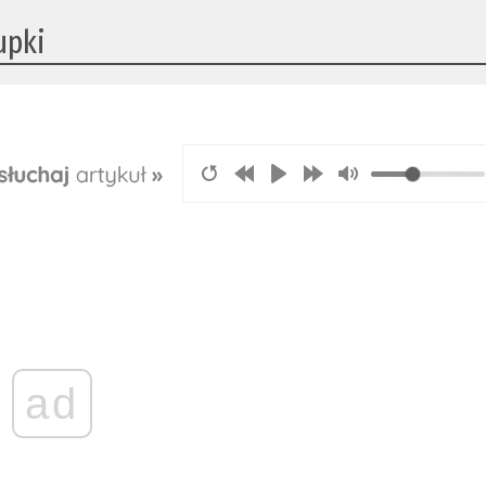
upki
ad