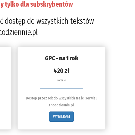
y tylko dla subskrybentów
ć dostęp do wszystkich tekstów
codziennie.pl
GPC - na 1 rok
420 zł
rocznie
Dostęp przez rok do wszystkich treści serwisu
gpcodziennie.pl.
WYBIERAM