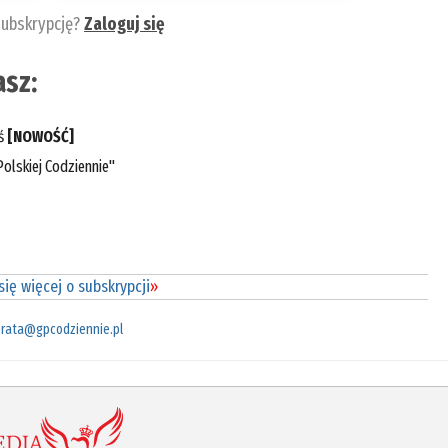
subskrypcję?
Zaloguj się
sz:
eś
[NOWOŚĆ]
olskiej Codziennie"
ię więcej o subskrypcji
»
rata@gpcodziennie.pl