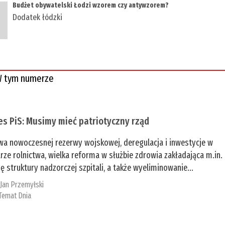
​Budżet obywatelski Łodzi wzorem czy antywzorem?
Dodatek łódzki
 tym numerze
es PiS: Musimy mieć patriotyczny rząd
a nowoczesnej rezerwy wojskowej, deregulacja i inwestycje w
rze rolnictwa, wielka reforma w służbie zdrowia zakładająca m.in.
ę struktury nadzorczej szpitali, a także wyeliminowanie...
:
Jan Przemyłski
Temat Dnia