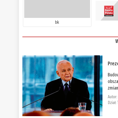
bk
W
Prez
Budow
obsza
zmian
Autor
Dział: