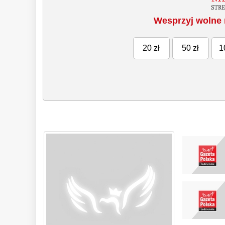
Wesprzyj wolne 
20 zł
50 zł
1