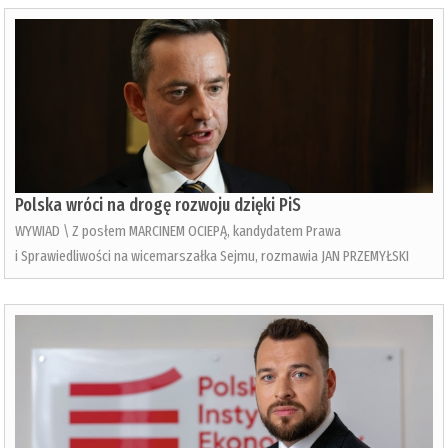
Polska wróci na drogę rozwoju dzięki PiS
WYWIAD \ Z posłem MARCINEM OCIEPĄ, kandydatem Prawa
i Sprawiedliwości na wicemarszałka Sejmu, rozmawia JAN PRZEMYŁSKI