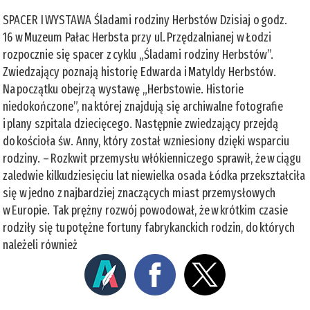
SPACER I WYSTAWA Śladami rodziny Herbstów Dzisiaj o godz.
16 w Muzeum Pałac Herbsta przy ul. Przędzalnianej w Łodzi
rozpocznie się spacer z cyklu „Śladami rodziny Herbstów”.
Zwiedzający poznają historię Edwarda i Matyldy Herbstów.
Na początku obejrzą wystawę „Herbstowie. Historie
niedokończone”, na której znajdują się archiwalne fotografie
i plany szpitala dziecięcego. Następnie zwiedzający przejdą
do kościoła św. Anny, który został wzniesiony dzięki wsparciu
rodziny. – Rozkwit przemysłu włókienniczego sprawił, że w ciągu
zaledwie kilkudziesięciu lat niewielka osada Łódka przekształciła
się w jedno z najbardziej znaczących miast przemysłowych
w Europie. Tak prężny rozwój powodował, że w krótkim czasie
rodziły się tu potężne fortuny fabrykanckich rodzin, do których
należeli również