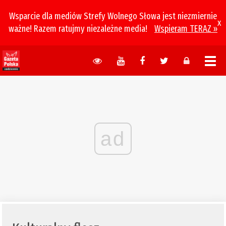
Wsparcie dla mediów Strefy Wolnego Słowa jest niezmiernie
x
ważne! Razem ratujmy niezależne media!
Wspieram TERAZ »
ad