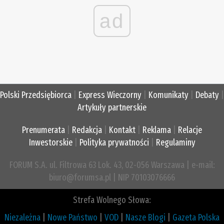
ad
Polski Przedsiębiorca
|
Express Wieczorny
|
Komunikaty
|
Debaty
|
Artykuły partnerskie
Prenumerata
|
Redakcja
|
Kontakt
|
Reklama
|
Relacje
Inwestorskie
|
Polityka prywatności
|
Regulaminy
FORUM S.A. ul. Filtrowa 63 Lok. 43, 02-056 Warszawa | e-mail:
biuro@forumsa.pl | NIP 70103076666
Strefa Wolnego Słowa:
Niezależna
|
Nowe Państwo
|
VOD
|
Nasze Blogi
|
Gazeta Polska