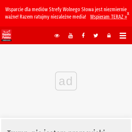
Wsparcie dla mediów Strefy Wolnego Słowa jest niezmiernie
x
ważne! Razem ratujmy niezależne media!
Wspieram TERAZ »
ad