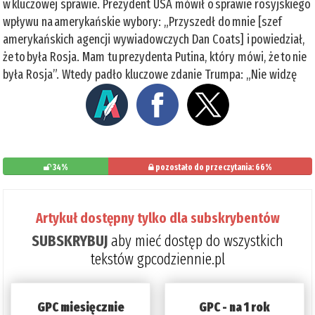
w kluczowej sprawie. Prezydent USA mówił o sprawie rosyjskiego
wpływu na amerykańskie wybory: „Przyszedł do mnie [szef
amerykańskich agencji wywiadowczych Dan Coats] i powiedział,
że to była Rosja. Mam tu prezydenta Putina, który mówi, że to nie
była Rosja”. Wtedy padło kluczowe zdanie Trumpa: „Nie widzę
34%
pozostało do przeczytania: 66%
Artykuł dostępny tylko dla subskrybentów
SUBSKRYBUJ
aby mieć dostęp do wszystkich
tekstów gpcodziennie.pl
GPC miesięcznie
GPC - na 1 rok