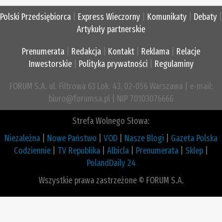
Polski Przedsiębiorca
|
Express Wieczorny
|
Komunikaty
|
Debaty
|
Artykuły partnerskie
Prenumerata
|
Redakcja
|
Kontakt
|
Reklama
|
Relacje
Inwestorskie
|
Polityka prywatności
|
Regulaminy
FORUM S.A. ul. Filtrowa 63 Lok. 43, 02-056 Warszawa | e-mail:
biuro@forumsa.pl | NIP 70103076666
Strefa Wolnego Słowa:
Niezależna
|
Nowe Państwo
|
VOD
|
Nasze Blogi
|
Gazeta Polska
Codziennie
|
TV Republika
|
Albicla
|
Prenumerata
|
Sklep
|
PolandDaily 24
Wszystkie prawa zastrzeżone © FORUM S.A.