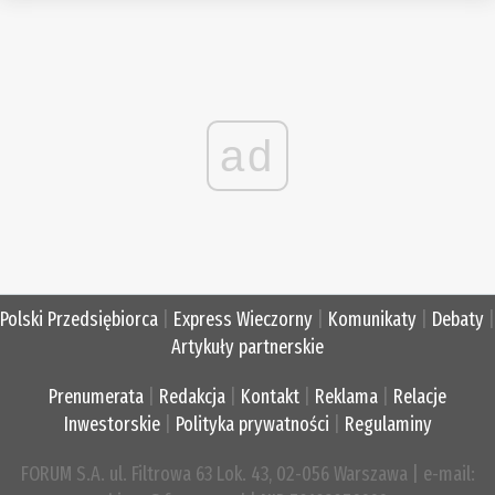
ad
Polski Przedsiębiorca
|
Express Wieczorny
|
Komunikaty
|
Debaty
|
Artykuły partnerskie
Prenumerata
|
Redakcja
|
Kontakt
|
Reklama
|
Relacje
Inwestorskie
|
Polityka prywatności
|
Regulaminy
FORUM S.A. ul. Filtrowa 63 Lok. 43, 02-056 Warszawa | e-mail: