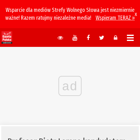
Wsparcie dla mediów Strefy Wolnego Słowa jest niezmiernie
x
ważne! Razem ratujmy niezależne media!
Wspieram TERAZ »
ad