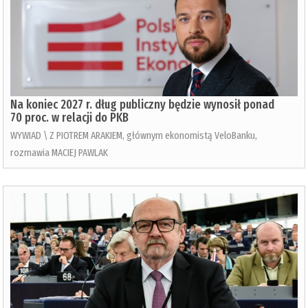
Na koniec 2027 r. dług publiczny będzie wynosił ponad
70 proc. w relacji do PKB
WYWIAD \ Z PIOTREM ARAKIEM, głównym ekonomistą VeloBanku,
rozmawia MACIEJ PAWLAK