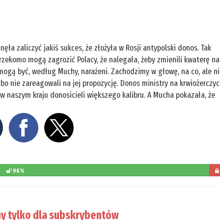
ęła zaliczyć jakiś sukces, że złożyła w Rosji antypolski donos. Tak
 rzekomo mogą zagrozić Polacy, że nalegała, żeby zmienili kwaterę na
 mogą być, według Muchy, narażeni. Zachodzimy w głowę, na co, ale n
bo nie zareagowali na jej propozycję. Donos ministry na krwiożerczy
 w naszym kraju donosicieli większego kalibru. A Mucha pokazała, że
96%
poz
d
y tylko dla subskrybentów
prze