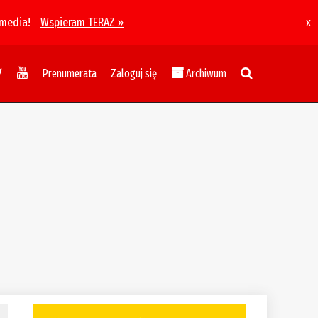
 media!
Wspieram TERAZ »
x
Prenumerata
Zaloguj się
Archiwum