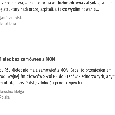
rze rolnictwa, wielka reforma w służbie zdrowia zakładająca m.in.
ę struktury nadzorczej szpitali, a także wyeliminowanie...
:
Jan Przemyłski
Temat Dnia
Mielec bez zamówień z MON
dy PZL Mielec nie mają zamówień z MON. Grozi to przeniesieniem
 produkcyjnej śmigłowców S-70i BH do Stanów Zjednoczonych, a ty
 utratą przez Polskę zdolności produkcyjnych i...
:
Jarosław Molga
Polska