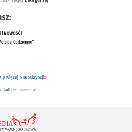
subskrypcję?
Zaloguj się
sz:
eś
[NOWOŚĆ]
olskiej Codziennie"
ię więcej o subskrypcji
»
rata@gpcodziennie.pl