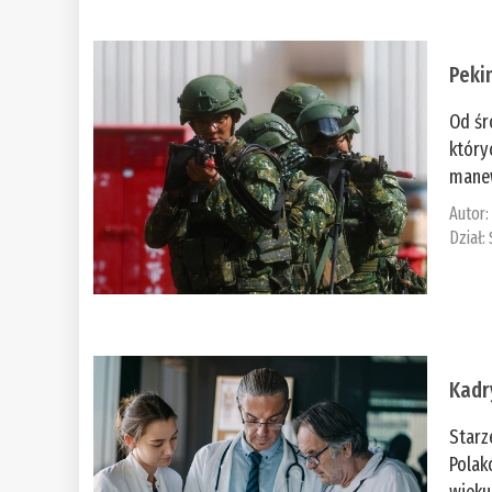
Peki
Od śr
który
manew
Autor
Dział:
Kadr
Starz
Polak