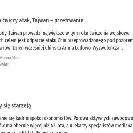
n ćwiczy atak, Tajwan – przetrwanie
ody Tajwan prowadzi największe w tym roku ćwiczenia wojskowe,
ch celem jest odparcie ataku Chin przeprowadzonego pod pozore
rów. Dzień wcześniej Chińska Armia Ludowo-Wyzwoleńcza...
:
­Hanna Shen
Świat
y się starzeją
enie się kadr niepokoi ekonomistów. Połowa aktywnych zawodow
ów ma obecnie więcej niż 43 lata, a u lekarzy specjalistów mediana