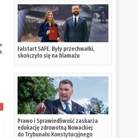
ie
Falstart SAFE. Były przechwałki,
ch
skończyło się na blamażu
ostało
Prawo i Sprawiedliwość zaskarża
o
edukację zdrowotną Nowackiej
do Trybunału Konstytucyjnego
czytania: