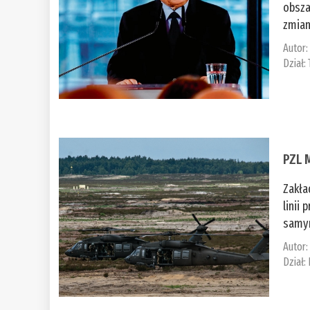
obsza
zmian
Autor
Dział:
PZL 
Zakła
linii
samym
Autor
Dział: