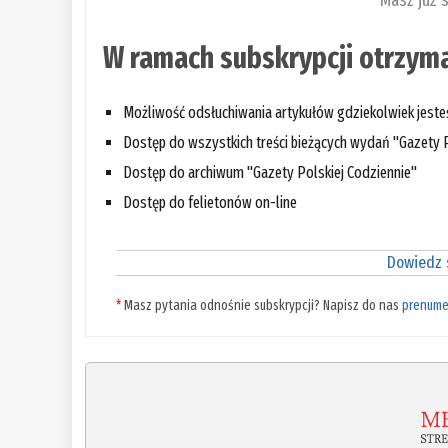
Masz już 
W ramach subskrypcji otrzyma
Możliwość odsłuchiwania artykułów gdziekolwiek jest
Dostęp do wszystkich treści bieżących wydań "Gazety P
Dostęp do archiwum "Gazety Polskiej Codziennie"
Dostęp do felietonów on-line
Dowiedz s
*
Masz pytania odnośnie subskrypcji? Napisz do nas
prenume