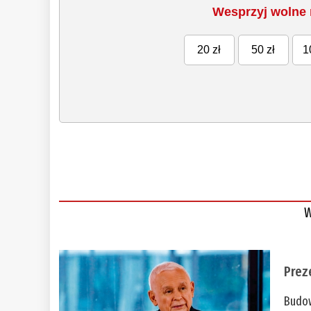
Wesprzyj wolne 
20 zł
50 zł
1
W
Prez
Budow