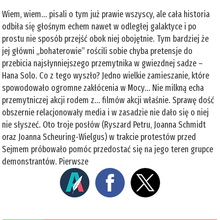
Wiem, wiem... pisali o tym już prawie wszyscy, ale cała historia
odbiła się głośnym echem nawet w odległej galaktyce i po
prostu nie sposób przejść obok niej obojętnie. Tym bardziej że
jej główni „bohaterowie” rościli sobie chyba pretensje do
przebicia najsłynniejszego przemytnika w gwiezdnej sadze –
Hana Solo. Co z tego wyszło? Jedno wielkie zamieszanie, które
spowodowało ogromne zakłócenia w Mocy... Nie milkną echa
przemytniczej akcji rodem z... filmów akcji właśnie. Sprawę dość
obszernie relacjonowały media i w zasadzie nie dało się o niej
nie słyszeć. Oto troje posłów (Ryszard Petru, Joanna Schmidt
oraz Joanna Scheuring-Wielgus) w trakcie protestów przed
Sejmem próbowało pomóc przedostać się na jego teren grupce
demonstrantów. Pierwsze