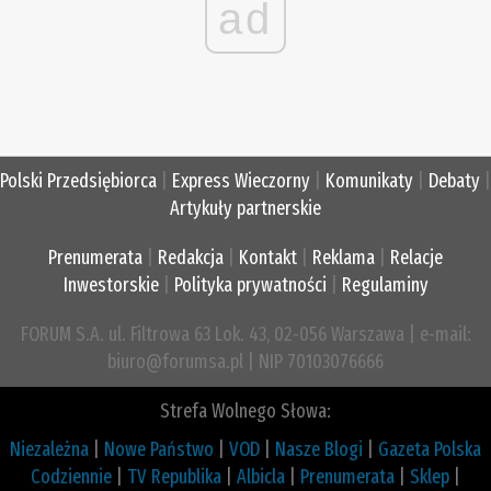
ad
Polski Przedsiębiorca
|
Express Wieczorny
|
Komunikaty
|
Debaty
|
Artykuły partnerskie
Prenumerata
|
Redakcja
|
Kontakt
|
Reklama
|
Relacje
Inwestorskie
|
Polityka prywatności
|
Regulaminy
FORUM S.A. ul. Filtrowa 63 Lok. 43, 02-056 Warszawa | e-mail:
biuro@forumsa.pl | NIP 70103076666
Strefa Wolnego Słowa:
Niezależna
|
Nowe Państwo
|
VOD
|
Nasze Blogi
|
Gazeta Polska
Codziennie
|
TV Republika
|
Albicla
|
Prenumerata
|
Sklep
|