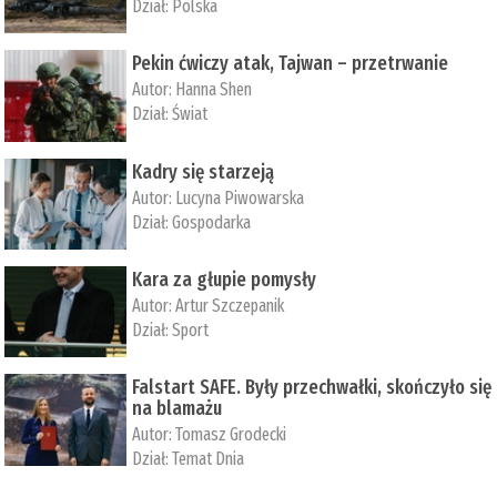
Dział:
Polska
Pekin ćwiczy atak, Tajwan – przetrwanie
Autor:
­Hanna Shen
Dział:
Świat
Kadry się starzeją
Autor:
Lucyna Piwowarska
Dział:
Gospodarka
Kara za głupie pomysły
Autor:
Artur Szczepanik
Dział:
Sport
Falstart SAFE. Były przechwałki, skończyło się
na blamażu
Autor:
Tomasz Grodecki
Dział:
Temat Dnia