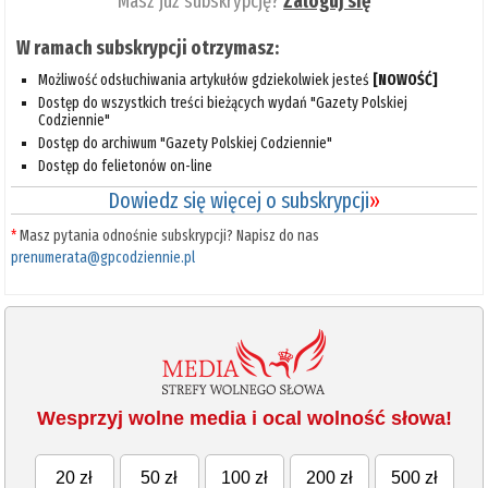
Masz już subskrypcję?
Zaloguj się
W ramach subskrypcji otrzymasz:
Możliwość odsłuchiwania artykułów gdziekolwiek jesteś
[NOWOŚĆ]
Dostęp do wszystkich treści bieżących wydań "Gazety Polskiej
Codziennie"
Dostęp do archiwum "Gazety Polskiej Codziennie"
Dostęp do felietonów on-line
Dowiedz się więcej o subskrypcji
»
*
Masz pytania odnośnie subskrypcji? Napisz do nas
prenumerata@gpcodziennie.pl
Wesprzyj wolne media i ocal wolność słowa!
20 zł
50 zł
100 zł
200 zł
500 zł