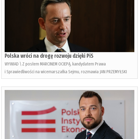
Polska wróci na drogę rozwoju dzięki PiS
WYWIAD \ Z posłem MARCINEM OCIEPĄ, kandydatem Prawa
i Sprawiedliwości na wicemarszałka Sejmu, rozmawia JAN PRZEMYŁSKI