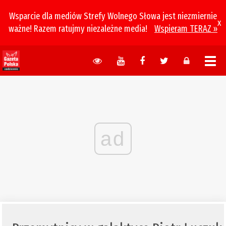
Wsparcie dla mediów Strefy Wolnego Słowa jest niezmiernie
x
ważne! Razem ratujmy niezależne media!
Wspieram TERAZ »
ad