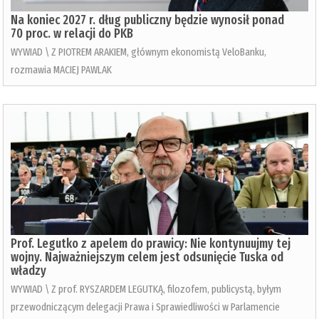
Na koniec 2027 r. dług publiczny będzie wynosił ponad
70 proc. w relacji do PKB
WYWIAD \ Z PIOTREM ARAKIEM, głównym ekonomistą VeloBanku,
rozmawia MACIEJ PAWLAK
Prof. Legutko z apelem do prawicy: Nie kontynuujmy tej
wojny. Najważniejszym celem jest odsunięcie Tuska od
władzy
WYWIAD \ Z prof. RYSZARDEM LEGUTKĄ, filozofem, publicystą, byłym
przewodniczącym delegacji Prawa i Sprawiedliwości w Parlamencie