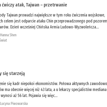
n ćwiczy atak, Tajwan – przetrwanie
ody Tajwan prowadzi największe w tym roku ćwiczenia wojskowe,
ch celem jest odparcie ataku Chin przeprowadzonego pod pozore
rów. Dzień wcześniej Chińska Armia Ludowo-Wyzwoleńcza...
:
­Hanna Shen
Świat
y się starzeją
enie się kadr niepokoi ekonomistów. Połowa aktywnych zawodow
ów ma obecnie więcej niż 43 lata, a u lekarzy specjalistów mediana
 wynosi aż 56 lat. Pojawia się więc...
:
Lucyna Piwowarska