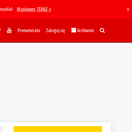
 media!
Wspieram TERAZ »
x
Prenumerata
Zaloguj się
Archiwum