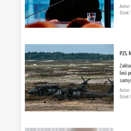
Autor
Dział:
PZL 
Zakła
linii
samym
Autor
Dział: