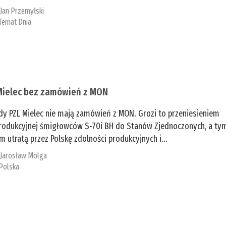
:
Jan Przemyłski
Temat Dnia
Mielec bez zamówień z MON
dy PZL Mielec nie mają zamówień z MON. Grozi to przeniesieniem
 produkcyjnej śmigłowców S-70i BH do Stanów Zjednoczonych, a ty
 utratą przez Polskę zdolności produkcyjnych i...
:
Jarosław Molga
Polska