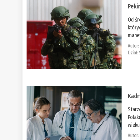
Peki
Od śr
który
manew
Autor
Dział:
Kadr
Starz
Polak
wieku
Autor