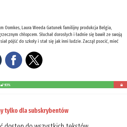
jam Oomkes, Laura Weeda Gatunek familijny produkcja Belgia,
grzecznym chłopcem. Słuchał dorosłych i ładnie się bawił ze swoją
ł pójść do szkoły i stał się jak inni ludzie. Zaczął psocić, mieć
93%
pozosta
do
y tylko dla subskrybentów
przeczyt
7%
ć dostęp do wszystkich tekstów