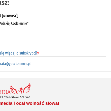
sz:
eś
[NOWOŚĆ]
olskiej Codziennie"
ię więcej o subskrypcji
»
rata@gpcodziennie.pl
media i ocal wolność słowa!