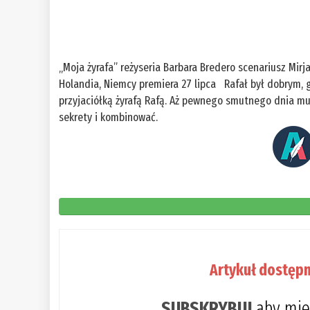
„Moja żyrafa” reżyseria Barbara Bredero scenariusz Mir
Holandia, Niemcy premiera 27 lipca Rafał był dobrym, 
przyjaciółką żyrafą Rafą. Aż pewnego smutnego dnia musia
sekrety i kombinować.
Artykuł dostępn
SUBSKRYBUJ
aby mie