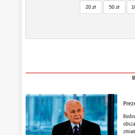
20 zł
50 zł
1
W
Prez
Budow
obsza
zmian