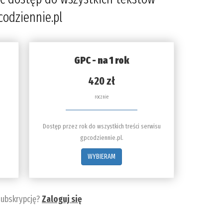
codziennie.pl
GPC - na 1 rok
420 zł
rocznie
Dostęp przez rok do wszystkich treści serwisu
gpcodziennie.pl.
WYBIERAM
subskrypcję?
Zaloguj się