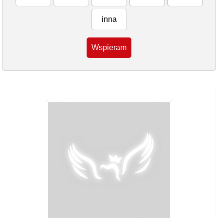
inna
Wspieram