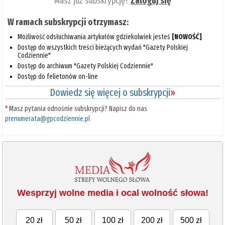
Masz już subskrypcję?
Zaloguj się
W ramach subskrypcji otrzymasz:
Możliwość odsłuchiwania artykułów gdziekolwiek jesteś
[NOWOŚĆ]
Dostęp do wszystkich treści bieżących wydań "Gazety Polskiej
Codziennie"
Dostęp do archiwum "Gazety Polskiej Codziennie"
Dostęp do felietonów on-line
Dowiedz się więcej o subskrypcji
»
*
Masz pytania odnośnie subskrypcji? Napisz do nas
prenumerata@gpcodziennie.pl
Wesprzyj wolne media i ocal wolność słowa!
20 zł
50 zł
100 zł
200 zł
500 zł