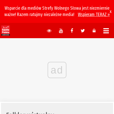
Wsparcie dla mediów Strefy Wolnego Słowa jest niezmiernie
x
ważne! Razem ratujmy niezależne media!
Wspieram TERAZ »
ad