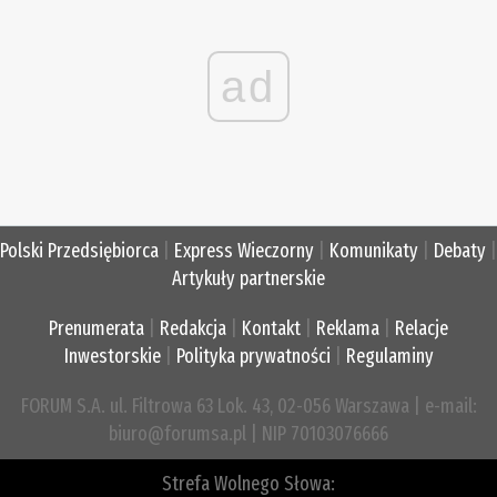
ad
Polski Przedsiębiorca
|
Express Wieczorny
|
Komunikaty
|
Debaty
|
Artykuły partnerskie
Prenumerata
|
Redakcja
|
Kontakt
|
Reklama
|
Relacje
Inwestorskie
|
Polityka prywatności
|
Regulaminy
FORUM S.A. ul. Filtrowa 63 Lok. 43, 02-056 Warszawa | e-mail:
biuro@forumsa.pl | NIP 70103076666
Strefa Wolnego Słowa: