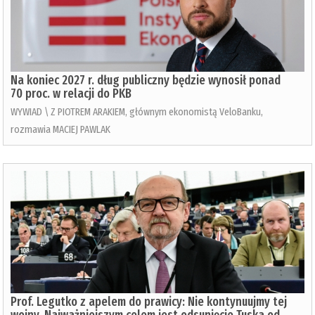
Na koniec 2027 r. dług publiczny będzie wynosił ponad
70 proc. w relacji do PKB
WYWIAD \ Z PIOTREM ARAKIEM, głównym ekonomistą VeloBanku,
rozmawia MACIEJ PAWLAK
Prof. Legutko z apelem do prawicy: Nie kontynuujmy tej
wojny. Najważniejszym celem jest odsunięcie Tuska od