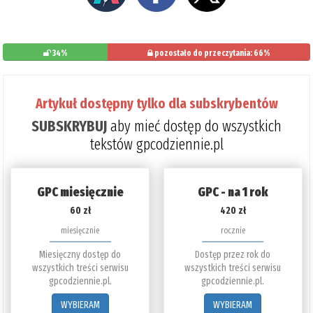
34%
pozostało do przeczytania: 66%
Artykuł dostępny tylko dla subskrybentów
SUBSKRYBUJ
aby mieć dostęp do wszystkich
tekstów gpcodziennie.pl
GPC miesięcznie
GPC - na 1 rok
60 zł
420 zł
miesięcznie
rocznie
Miesięczny dostęp do
Dostęp przez rok do
wszystkich treści serwisu
wszystkich treści serwisu
gpcodziennie.pl.
gpcodziennie.pl.
WYBIERAM
WYBIERAM