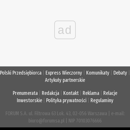
ad
Polski Przedsiębiorca
|
Express Wieczorny
|
Komunikaty
|
Debaty
|
Artykuły partnerskie
Prenumerata
|
Redakcja
|
Kontakt
|
Reklama
|
Relacje
Inwestorskie
|
Polityka prywatności
|
Regulaminy
FORUM S.A. ul. Filtrowa 63 Lok. 43, 02-056 Warszawa | e-mail:
biuro@forumsa.pl | NIP 70103076666