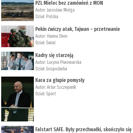
PZL Mielec bez zamówień z MON
Autor:
Jarosław Molga
Dział:
Polska
Pekin ćwiczy atak, Tajwan – przetrwanie
Autor:
­Hanna Shen
Dział:
Świat
Kadry się starzeją
Autor:
Lucyna Piwowarska
Dział:
Gospodarka
Kara za głupie pomysły
Autor:
Artur Szczepanik
Dział:
Sport
Falstart SAFE. Były przechwałki, skończyło się