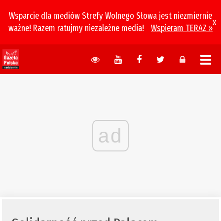
Wsparcie dla mediów Strefy Wolnego Słowa jest niezmiernie
x
ważne! Razem ratujmy niezależne media!
Wspieram TERAZ »
ad