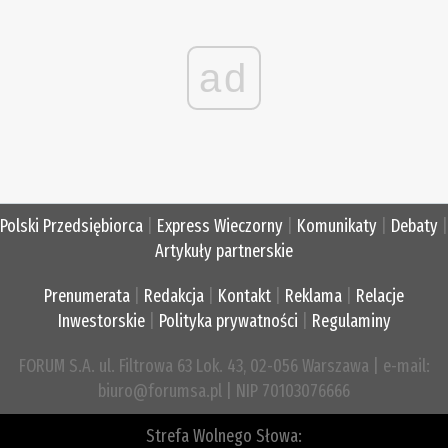
ad
Polski Przedsiębiorca
|
Express Wieczorny
|
Komunikaty
|
Debaty
|
Artykuły partnerskie
Prenumerata
|
Redakcja
|
Kontakt
|
Reklama
|
Relacje
Inwestorskie
|
Polityka prywatności
|
Regulaminy
FORUM S.A. ul. Filtrowa 63 Lok. 43, 02-056 Warszawa | e-mail:
biuro@forumsa.pl | NIP 70103076666
Strefa Wolnego Słowa: