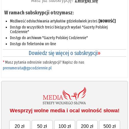
Masz już subskrypcję?
Zaloguj się
W ramach subskrypcji otrzymasz:
Możliwość odsłuchiwania artykułów gdziekolwiek jesteś
[NOWOŚĆ]
Dostęp do wszystkich treści bieżących wydań "Gazety Polskiej
Codziennie"
Dostęp do archiwum "Gazety Polskiej Codziennie"
Dostęp do felietonów on-line
Dowiedz się więcej o subskrypcji
»
*
Masz pytania odnośnie subskrypcji? Napisz do nas
prenumerata@gpcodziennie.pl
Wesprzyj wolne media i ocal wolność słowa!
20 zł
50 zł
100 zł
200 zł
500 zł