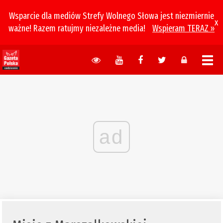
Wsparcie dla mediów Strefy Wolnego Słowa jest niezmiernie
x
ważne! Razem ratujmy niezależne media!
Wspieram TERAZ »
ad