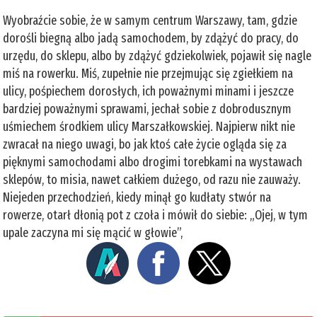
Wyobraźcie sobie, że w samym centrum Warszawy, tam, gdzie
dorośli biegną albo jadą samochodem, by zdążyć do pracy, do
urzędu, do sklepu, albo by zdążyć gdziekolwiek, pojawił się nagle
miś na rowerku. Miś, zupełnie nie przejmując się zgiełkiem na
ulicy, pośpiechem dorosłych, ich poważnymi minami i jeszcze
bardziej poważnymi sprawami, jechał sobie z dobrodusznym
uśmiechem środkiem ulicy Marszałkowskiej. Najpierw nikt nie
zwracał na niego uwagi, bo jak ktoś całe życie ogląda się za
pięknymi samochodami albo drogimi torebkami na wystawach
sklepów, to misia, nawet całkiem dużego, od razu nie zauważy.
Niejeden przechodzień, kiedy minął go kudłaty stwór na
rowerze, otarł dłonią pot z czoła i mówił do siebie: „Ojej, w tym
upale zaczyna mi się mącić w głowie”,