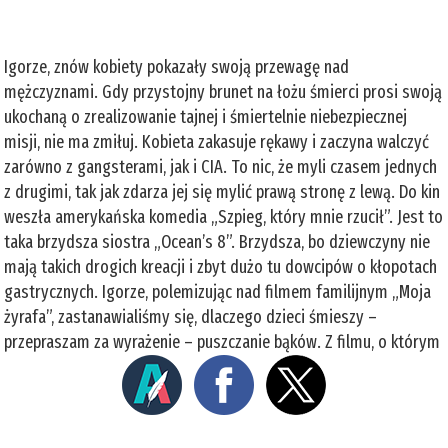
Igorze, znów kobiety pokazały swoją przewagę nad
mężczyznami. Gdy przystojny brunet na łożu śmierci prosi swoją
ukochaną o zrealizowanie tajnej i śmiertelnie niebezpiecznej
misji, nie ma zmiłuj. Kobieta zakasuje rękawy i zaczyna walczyć
zarówno z gangsterami, jak i CIA. To nic, że myli czasem jednych
z drugimi, tak jak zdarza jej się mylić prawą stronę z lewą. Do kin
weszła amerykańska komedia „Szpieg, który mnie rzucił”. Jest to
taka brzydsza siostra „Ocean’s 8”. Brzydsza, bo dziewczyny nie
mają takich drogich kreacji i zbyt dużo tu dowcipów o kłopotach
gastrycznych. Igorze, polemizując nad filmem familijnym „Moja
żyrafa”, zastanawialiśmy się, dlaczego dzieci śmieszy –
przepraszam za wyrażenie – puszczanie bąków. Z filmu, o którym