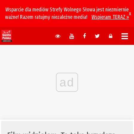
Wsparcie dla mediów Strefy Wolnego Słowa jest niezmiernie
x
ważne! Razem ratujmy niezależne media!
Wspieram TERAZ »
ad