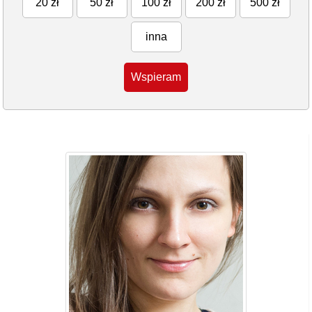
20 zł
50 zł
100 zł
200 zł
500 zł
inna
Wspieram