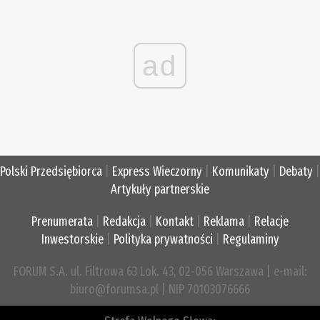
ad
Polski Przedsiębiorca
|
Express Wieczorny
|
Komunikaty
|
Debaty
|
Artykuły partnerskie
Prenumerata
|
Redakcja
|
Kontakt
|
Reklama
|
Relacje
Inwestorskie
|
Polityka prywatności
|
Regulaminy
FORUM S.A. ul. Filtrowa 63 Lok. 43, 02-056 Warszawa | e-mail:
biuro@forumsa.pl | NIP 70103076666